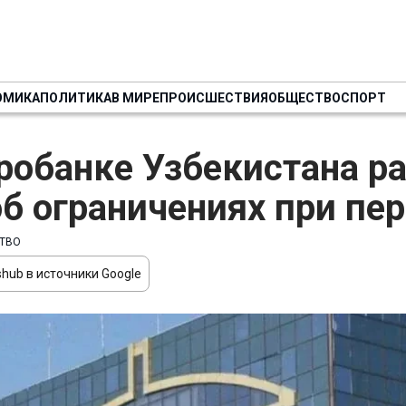
ОМИКА
ПОЛИТИКА
В МИРЕ
ПРОИСШЕСТВИЯ
ОБЩЕСТВО
СПОРТ
робанке Узбекистана р
об ограничениях при пе
ТВО
hub в источники Google