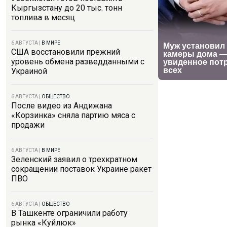
Кыргызстану до 20 тыс. тонн
топлива в месяц
6 АВГУСТА
|
В МИРЕ
США восстановили прежний
уровень обмена разведданными с
Украиной
6 АВГУСТА
|
ОБЩЕСТВО
После видео из Андижана
«Корзинка» сняла партию мяса с
продажи
6 АВГУСТА
|
В МИРЕ
Зеленский заявил о трехкратном
сокращении поставок Украине ракет
ПВО
6 АВГУСТА
|
ОБЩЕСТВО
В Ташкенте ограничили работу
рынка «Куйлюк»