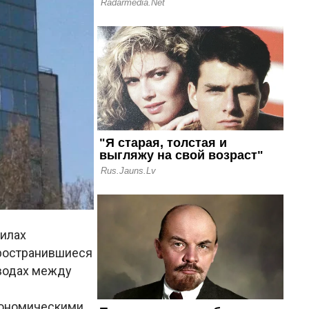
вилах
пространившиеся
еводах между
кономическими