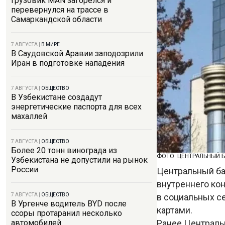
Грузовик MAN загорелся и
перевернулся на трассе в
Самаркандской области
7 АВГУСТА
|
В МИРЕ
В Саудовской Аравии заподозрили
Иран в подготовке нападения
7 АВГУСТА
|
ОБЩЕСТВО
В Узбекистане создадут
энергетические паспорта для всех
махаллей
7 АВГУСТА
|
ОБЩЕСТВО
Более 20 тонн винограда из
ФОТО: ЦЕНТРАЛЬНЫЙ 
Узбекистана не допустили на рынок
России
Центральный ба
внутреннего ко
в социальных с
7 АВГУСТА
|
ОБЩЕСТВО
В Ургенче водитель BYD после
картами.
ссоры протаранил несколько
Ранее Централь
автомобилей