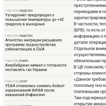
преступлениями
переводами в п
7 АВГУСТА
|
ОБЩЕСТВО
Узгидромет предупредил о
зарегистрирова
повышении температуры до +42
В частности, те
градусов в выходные
(БРВ), то есть 
информацию о п
7 АВГУСТА
|
ОБЩЕСТВО
Агентство миграции расширило
детали операци
программу трудоустройства
Отдельное внима
узбекистанцев в США
осуществляемым
обязательная пр
7 АВГУСТА
|
В МИРЕ
Азербайджан заявил о готовности
В ЦБ пояснили,
поставлять газ Украине
стороны клиент
«Данное требов
7 АВГУСТА
|
СПОРТ
поскольку оно 
УЕФА отказалась снимать бойкот
соревнований ФИФА после
платежными орг
извинений Инфантино
Там подчеркнул
открытии аккау