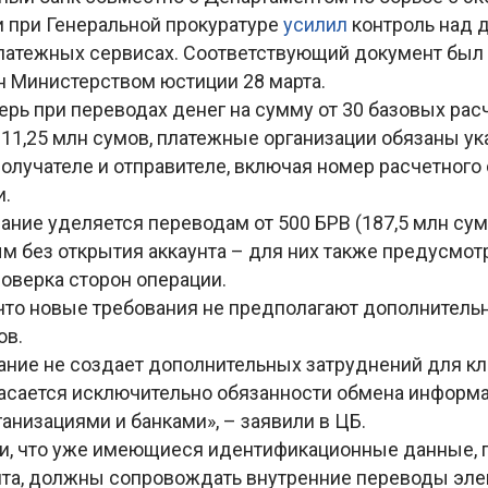
 при Генеральной прокуратуре
усилил
контроль над
латежных сервисах. Соответствующий документ был
н Министерством юстиции 28 марта.
перь при переводах денег на сумму от 30 базовых ра
от 11,25 млн сумов, платежные организации обязаны у
олучателе и отправителе, включая номер расчетного 
и.
ние уделяется переводам от 500 БРВ (187,5 млн сум
 без открытия аккаунта – для них также предусмот
оверка сторон операции.
 что новые требования не предполагают дополнитель
ов.
ание не создает дополнительных затруднений для кл
касается исключительно обязанности обмена инфор
анизациями и банками», – заявили в ЦБ.
и, что уже имеющиеся идентификационные данные, 
нта, должны сопровождать внутренние переводы эле