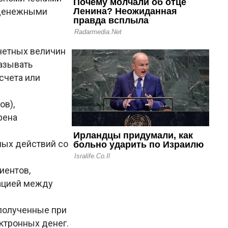
 денежными
счетных величин
казывать
счета или
ов),
рена
ных действий со
иентов,
мацией между
полученные при
ктронных денег.