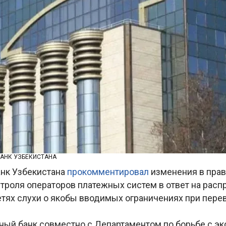
БАНК УЗБЕКИСТАНА
нк Узбекистана
прокомментировал
изменения в пра
нтроля операторов платежных систем в ответ на рас
етях слухи о якобы вводимых ограничениях при пер
ный банк совместно с Департаментом по борьбе с э