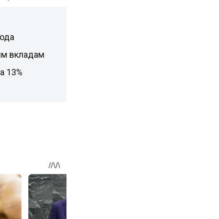
года
им вкладам
а 13%