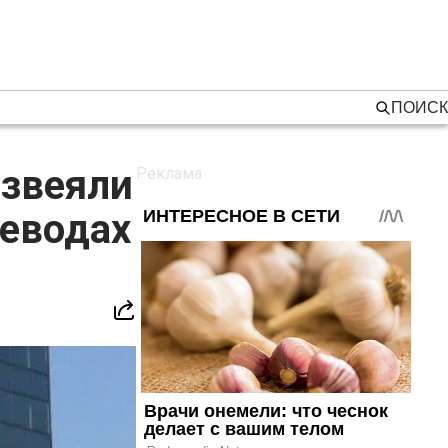
ПОИСК
азвеяли
реводах