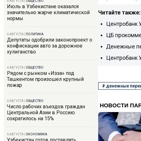
6 АВГУСТА
|
ОБЩЕСТВО
Июль в Узбекистане оказался
Читайте также:
значительно жарче климатической
нормы
Центробанк У
ЦБ прокомме
6 АВГУСТА
|
ПОЛИТИКА
Депутаты одобрили законопроект о
конфискации авто за дорожное
Денежные пе
хулиганство
Центробанк У
6 АВГУСТА
|
ОБЩЕСТВО
Рядом с рынком «Изза» под
Ташкентом произошел крупный
пожар
#
денежные пер
6 АВГУСТА
|
ОБЩЕСТВО
Число рабочих въездов граждан
Центральной Азии в Россию
сократилось на 15%
6 АВГУСТА
|
ЭКОНОМИКА
Узбекистан готов поставлять