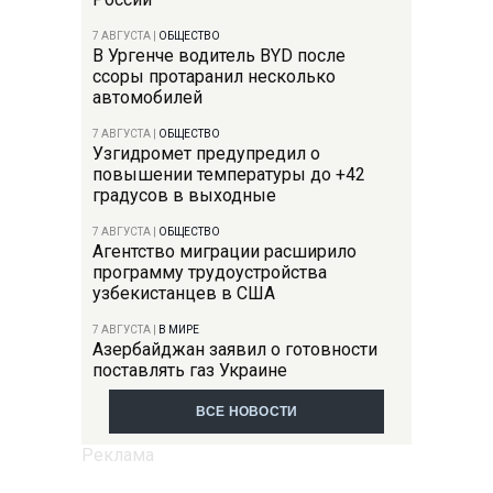
7 АВГУСТА
|
ОБЩЕСТВО
В Ургенче водитель BYD после
ссоры протаранил несколько
автомобилей
7 АВГУСТА
|
ОБЩЕСТВО
Узгидромет предупредил о
повышении температуры до +42
градусов в выходные
7 АВГУСТА
|
ОБЩЕСТВО
Агентство миграции расширило
программу трудоустройства
узбекистанцев в США
7 АВГУСТА
|
В МИРЕ
Азербайджан заявил о готовности
поставлять газ Украине
ВСЕ НОВОСТИ