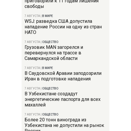
приговорили к 11 годам лишения
свободы
7 АВГУСТА
|
В МИРЕ
WSJ: разведка США допустила
нападение России на одну из стран
НАТО
7 АВГУСТА
|
ОБЩЕСТВО
Грузовик MAN загорелся и
перевернулся на трассе в
Самаркандской области
7 АВГУСТА
|
В МИРЕ
В Саудовской Аравии заподозрили
Иран в подготовке нападения
7 АВГУСТА
|
ОБЩЕСТВО
В Узбекистане создадут
энергетические паспорта для всех
махаллей
7 АВГУСТА
|
ОБЩЕСТВО
Более 20 тонн винограда из
Узбекистана не допустили на рынок
России