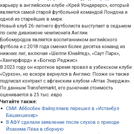
карьеру в английском клубе «Крей Уондерерс», который
является самой старой футбольной командой Лондона и
одной из старейших в мире.
Новый клуб 26-летнего футболиста выступает в седьмом
по силе дивизионе чемпионата Англии.
Бобомуродов является воспитанником английского
футбола и с 2018 года сменил более десятка команд из
нижних лиг, включая «Шеппи Юнайтед», «Саут Парк»,
«Хангерфорд» и «Богнор Реджис».
В 2023 году он короткое время провел в узбекском клубе
«Сурхон», но вскоре вернулся в Англию. Позже он также
подписал контракт с афганским клубом «Аттак Энерджи».
По данным Transfermarkt, его рыночная стоимость
оценивается в 25 тыс. евро.
Читайте также:
СМИ: Аббосбек Файзуллаев перешел в «Истанбул
Башакшехир»
В АФУ сделали заявление после слухов о приходе
Йоахима Лёва в сборную