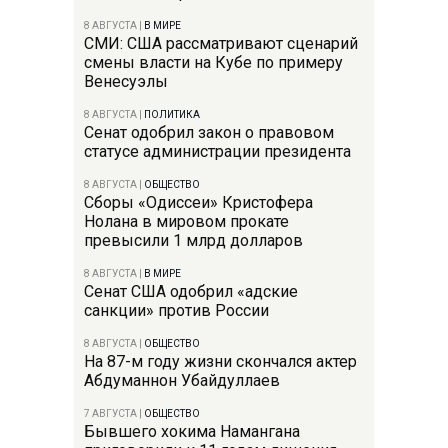
8 АВГУСТА
|
В МИРЕ
СМИ: США рассматривают сценарий
смены власти на Кубе по примеру
Венесуэлы
8 АВГУСТА
|
ПОЛИТИКА
Сенат одобрил закон о правовом
статусе администрации президента
8 АВГУСТА
|
ОБЩЕСТВО
Сборы «Одиссеи» Кристофера
Нолана в мировом прокате
превысили 1 млрд долларов
8 АВГУСТА
|
В МИРЕ
Сенат США одобрил «адские
санкции» против России
8 АВГУСТА
|
ОБЩЕСТВО
На 87-м году жизни скончался актер
Абдуманнон Убайдуллаев
7 АВГУСТА
|
ОБЩЕСТВО
Бывшего хокима Намангана