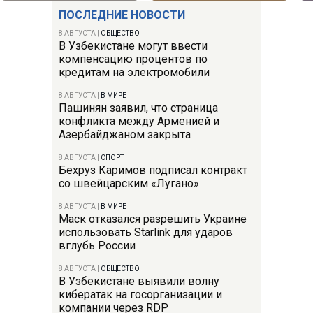
ПОСЛЕДНИЕ НОВОСТИ
8 АВГУСТА
|
ОБЩЕСТВО
В Узбекистане могут ввести
компенсацию процентов по
кредитам на электромобили
8 АВГУСТА
|
В МИРЕ
Пашинян заявил, что страница
конфликта между Арменией и
Азербайджаном закрыта
8 АВГУСТА
|
СПОРТ
Бехруз Каримов подписал контракт
со швейцарским «Лугано»
8 АВГУСТА
|
В МИРЕ
Маск отказался разрешить Украине
использовать Starlink для ударов
вглубь России
8 АВГУСТА
|
ОБЩЕСТВО
В Узбекистане выявили волну
кибератак на госорганизации и
компании через RDP