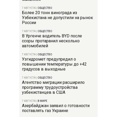
7 АВГУСТА
|
ОБЩЕСТВО
Более 20 тонн винограда из
Узбекистана не допустили на рынок
России
7 АВГУСТА
|
ОБЩЕСТВО
В Ургенче водитель BYD после
ссоры протаранил несколько
автомобилей
7 АВГУСТА
|
ОБЩЕСТВО
Узгидромет предупредил о
повышении температуры до +42
градусов в выходные
7 АВГУСТА
|
ОБЩЕСТВО
Агентство миграции расширило
программу трудоустройства
узбекистанцев в США
7 АВГУСТА
|
В МИРЕ
Азербайджан заявил о готовности
поставлять газ Украине