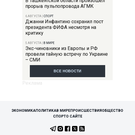
В Ташкентской области произошел
прорыв пульпопровода АГМК
6 АВГУСТА
|
СПОРТ
Джанни Инфантино сохранил пост
президента ФИФА несмотря на
критику
5 АВГУСТА
|
В МИРЕ
Экс-чиновники из Европы и РФ
провели тайную встречу по Украине
– СМИ
ВСЕ НОВОСТИ
ЭКОНОМИКА
ПОЛИТИКА
В МИРЕ
ПРОИСШЕСТВИЯ
ОБЩЕСТВО
СПОРТ
О САЙТЕ