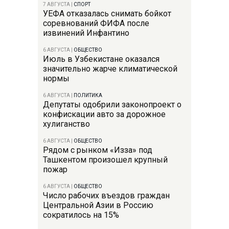
7 АВГУСТА
|
СПОРТ
УЕФА отказалась снимать бойкот
соревнований ФИФА после
извинений Инфантино
6 АВГУСТА
|
ОБЩЕСТВО
Июль в Узбекистане оказался
значительно жарче климатической
нормы
6 АВГУСТА
|
ПОЛИТИКА
Депутаты одобрили законопроект о
конфискации авто за дорожное
хулиганство
6 АВГУСТА
|
ОБЩЕСТВО
Рядом с рынком «Изза» под
Ташкентом произошел крупный
пожар
6 АВГУСТА
|
ОБЩЕСТВО
Число рабочих въездов граждан
Центральной Азии в Россию
сократилось на 15%