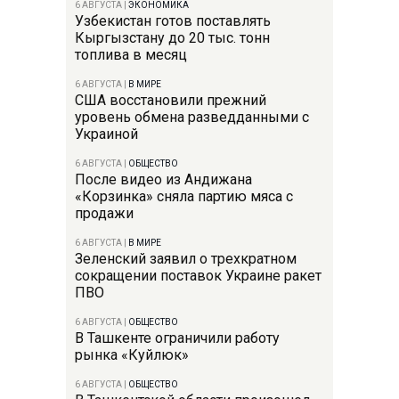
6 АВГУСТА
|
ЭКОНОМИКА
Узбекистан готов поставлять
Кыргызстану до 20 тыс. тонн
топлива в месяц
6 АВГУСТА
|
В МИРЕ
США восстановили прежний
уровень обмена разведданными с
Украиной
6 АВГУСТА
|
ОБЩЕСТВО
После видео из Андижана
«Корзинка» сняла партию мяса с
продажи
6 АВГУСТА
|
В МИРЕ
Зеленский заявил о трехкратном
сокращении поставок Украине ракет
ПВО
6 АВГУСТА
|
ОБЩЕСТВО
В Ташкенте ограничили работу
рынка «Куйлюк»
6 АВГУСТА
|
ОБЩЕСТВО