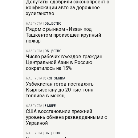
Депутаты одобрили законопроект о
конфискации авто за дорожное
хулиганство
6 АВГУСТА
|
ОБЩЕСТВО
Рядом с рынком «Изза» под
Ташкентом произошел крупный
пожар
6 АВГУСТА
|
ОБЩЕСТВО
Число рабочих въездов граждан
Центральной Азии в Россию
сократилось на 15%
6 АВГУСТА
|
ЭКОНОМИКА
Узбекистан готов поставлять
Кыргызстану до 20 тыс. тонн
топлива в месяц
6 АВГУСТА
|
В МИРЕ
США восстановили прежний
уровень обмена разведданными с
Украиной
6 АВГУСТА
|
ОБЩЕСТВО