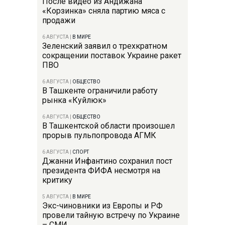
После видео из Андижана
«Корзинка» сняла партию мяса с
продажи
6 АВГУСТА
|
В МИРЕ
Зеленский заявил о трехкратном
сокращении поставок Украине ракет
ПВО
6 АВГУСТА
|
ОБЩЕСТВО
В Ташкенте ограничили работу
рынка «Куйлюк»
6 АВГУСТА
|
ОБЩЕСТВО
В Ташкентской области произошел
прорыв пульпопровода АГМК
6 АВГУСТА
|
СПОРТ
Джанни Инфантино сохранил пост
президента ФИФА несмотря на
критику
5 АВГУСТА
|
В МИРЕ
Экс-чиновники из Европы и РФ
провели тайную встречу по Украине
– СМИ