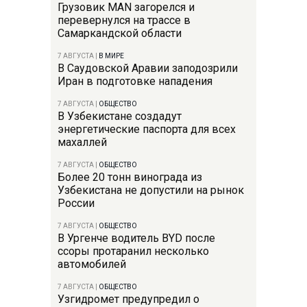
Грузовик MAN загорелся и
перевернулся на трассе в
Самаркандской области
7 АВГУСТА
|
В МИРЕ
В Саудовской Аравии заподозрили
Иран в подготовке нападения
7 АВГУСТА
|
ОБЩЕСТВО
В Узбекистане создадут
энергетические паспорта для всех
махаллей
7 АВГУСТА
|
ОБЩЕСТВО
Более 20 тонн винограда из
Узбекистана не допустили на рынок
России
7 АВГУСТА
|
ОБЩЕСТВО
В Ургенче водитель BYD после
ссоры протаранил несколько
автомобилей
7 АВГУСТА
|
ОБЩЕСТВО
Узгидромет предупредил о