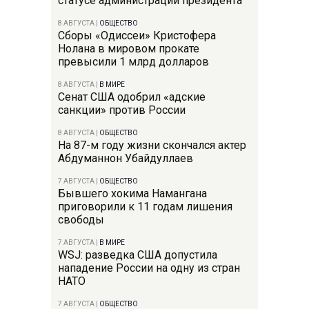
статусе администрации президента
8 АВГУСТА
|
ОБЩЕСТВО
Сборы «Одиссеи» Кристофера
Нолана в мировом прокате
превысили 1 млрд долларов
8 АВГУСТА
|
В МИРЕ
Сенат США одобрил «адские
санкции» против России
8 АВГУСТА
|
ОБЩЕСТВО
На 87-м году жизни скончался актер
Абдуманнон Убайдуллаев
7 АВГУСТА
|
ОБЩЕСТВО
Бывшего хокима Намангана
приговорили к 11 годам лишения
свободы
7 АВГУСТА
|
В МИРЕ
WSJ: разведка США допустила
нападение России на одну из стран
НАТО
7 АВГУСТА
|
ОБЩЕСТВО