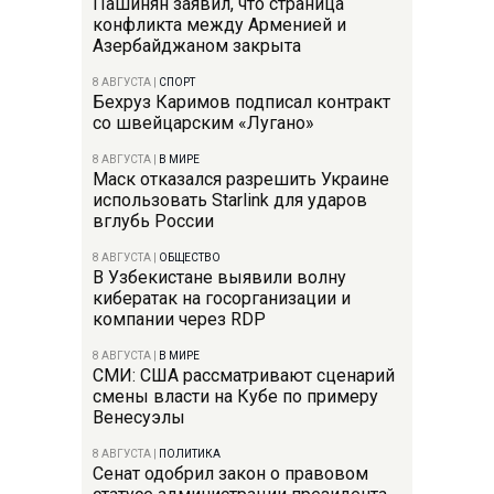
Пашинян заявил, что страница
конфликта между Арменией и
Азербайджаном закрыта
8 АВГУСТА
|
СПОРТ
Бехруз Каримов подписал контракт
со швейцарским «Лугано»
8 АВГУСТА
|
В МИРЕ
Маск отказался разрешить Украине
использовать Starlink для ударов
вглубь России
8 АВГУСТА
|
ОБЩЕСТВО
В Узбекистане выявили волну
кибератак на госорганизации и
компании через RDP
8 АВГУСТА
|
В МИРЕ
СМИ: США рассматривают сценарий
смены власти на Кубе по примеру
Венесуэлы
8 АВГУСТА
|
ПОЛИТИКА
Сенат одобрил закон о правовом