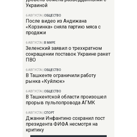
Украиной
6 АВГУСТА
|
ОБЩЕСТВО
После видео из Андижана
«Корзинка» сняла партию мяса с
продажи
6 АВГУСТА
|
В МИРЕ
Зеленский заявил о трехкратном
сокращении поставок Украине ракет
ПВО
6 АВГУСТА
|
ОБЩЕСТВО
В Ташкенте ограничили работу
рынка «Куйлюк»
6 АВГУСТА
|
ОБЩЕСТВО
В Ташкентской области произошел
прорыв пульпопровода АГМК
6 АВГУСТА
|
СПОРТ
Джанни Инфантино сохранил пост
президента ФИФА несмотря на
критику