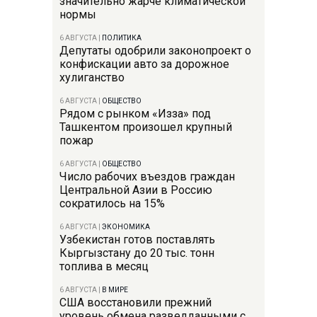
значительно жарче климатической
нормы
6 АВГУСТА
|
ПОЛИТИКА
Депутаты одобрили законопроект о
конфискации авто за дорожное
хулиганство
6 АВГУСТА
|
ОБЩЕСТВО
Рядом с рынком «Изза» под
Ташкентом произошел крупный
пожар
6 АВГУСТА
|
ОБЩЕСТВО
Число рабочих въездов граждан
Центральной Азии в Россию
сократилось на 15%
6 АВГУСТА
|
ЭКОНОМИКА
Узбекистан готов поставлять
Кыргызстану до 20 тыс. тонн
топлива в месяц
6 АВГУСТА
|
В МИРЕ
США восстановили прежний
уровень обмена разведданными с