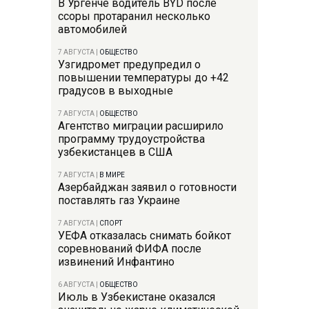
В Ургенче водитель BYD после
ссоры протаранил несколько
автомобилей
7 АВГУСТА
|
ОБЩЕСТВО
Узгидромет предупредил о
повышении температуры до +42
градусов в выходные
7 АВГУСТА
|
ОБЩЕСТВО
Агентство миграции расширило
программу трудоустройства
узбекистанцев в США
7 АВГУСТА
|
В МИРЕ
Азербайджан заявил о готовности
поставлять газ Украине
7 АВГУСТА
|
СПОРТ
УЕФА отказалась снимать бойкот
соревнований ФИФА после
извинений Инфантино
6 АВГУСТА
|
ОБЩЕСТВО
Июль в Узбекистане оказался