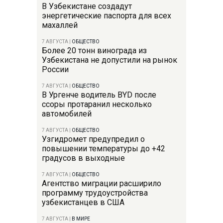
В Узбекистане создадут
энергетические паспорта для всех
махаллей
7 АВГУСТА
|
ОБЩЕСТВО
Более 20 тонн винограда из
Узбекистана не допустили на рынок
России
7 АВГУСТА
|
ОБЩЕСТВО
В Ургенче водитель BYD после
ссоры протаранил несколько
автомобилей
7 АВГУСТА
|
ОБЩЕСТВО
Узгидромет предупредил о
повышении температуры до +42
градусов в выходные
7 АВГУСТА
|
ОБЩЕСТВО
Агентство миграции расширило
программу трудоустройства
узбекистанцев в США
7 АВГУСТА
|
В МИРЕ