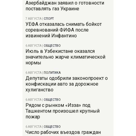
Азербайджан заявил о готовности
поставлять газ Украине
7 АВГУСТА
|
СПОРТ
УЕФА отказалась снимать бойкот
соревнований ФИФА после
извинений Инфантино
6 АВГУСТА
|
ОБЩЕСТВО
Июль в Узбекистане оказался
значительно жарче климатической
нормы
6 АВГУСТА
|
ПОЛИТИКА
Депутаты одобрили законопроект о
конфискации авто за дорожное
хулиганство
6 АВГУСТА
|
ОБЩЕСТВО
Рядом с рынком «Изза» под
Ташкентом произошел крупный
пожар
6 АВГУСТА
|
ОБЩЕСТВО
Число рабочих въездов граждан