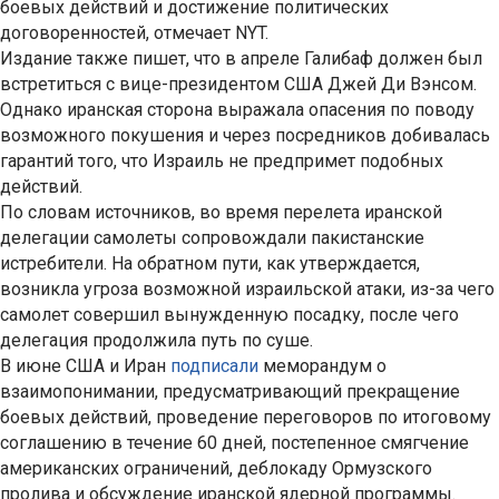
боевых действий и достижение политических
договоренностей, отмечает NYT.
Издание также пишет, что в апреле Галибаф должен был
встретиться с вице-президентом США Джей Ди Вэнсом.
Однако иранская сторона выражала опасения по поводу
возможного покушения и через посредников добивалась
гарантий того, что Израиль не предпримет подобных
действий.
По словам источников, во время перелета иранской
делегации самолеты сопровождали пакистанские
истребители. На обратном пути, как утверждается,
возникла угроза возможной израильской атаки, из-за чего
самолет совершил вынужденную посадку, после чего
делегация продолжила путь по суше.
В июне США и Иран
подписали
меморандум о
взаимопонимании, предусматривающий прекращение
боевых действий, проведение переговоров по итоговому
соглашению в течение 60 дней, постепенное смягчение
американских ограничений, деблокаду Ормузского
пролива и обсуждение иранской ядерной программы.