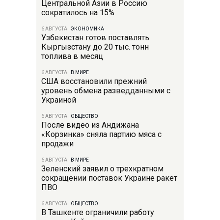
Центральной Азии в Россию
сократилось на 15%
6 АВГУСТА
|
ЭКОНОМИКА
Узбекистан готов поставлять
Кыргызстану до 20 тыс. тонн
топлива в месяц
6 АВГУСТА
|
В МИРЕ
США восстановили прежний
уровень обмена разведданными с
Украиной
6 АВГУСТА
|
ОБЩЕСТВО
После видео из Андижана
«Корзинка» сняла партию мяса с
продажи
6 АВГУСТА
|
В МИРЕ
Зеленский заявил о трехкратном
сокращении поставок Украине ракет
ПВО
6 АВГУСТА
|
ОБЩЕСТВО
В Ташкенте ограничили работу