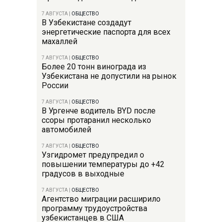
7 АВГУСТА
|
ОБЩЕСТВО
В Узбекистане создадут
энергетические паспорта для всех
махаллей
7 АВГУСТА
|
ОБЩЕСТВО
Более 20 тонн винограда из
Узбекистана не допустили на рынок
России
7 АВГУСТА
|
ОБЩЕСТВО
В Ургенче водитель BYD после
ссоры протаранил несколько
автомобилей
7 АВГУСТА
|
ОБЩЕСТВО
Узгидромет предупредил о
повышении температуры до +42
градусов в выходные
7 АВГУСТА
|
ОБЩЕСТВО
Агентство миграции расширило
программу трудоустройства
узбекистанцев в США