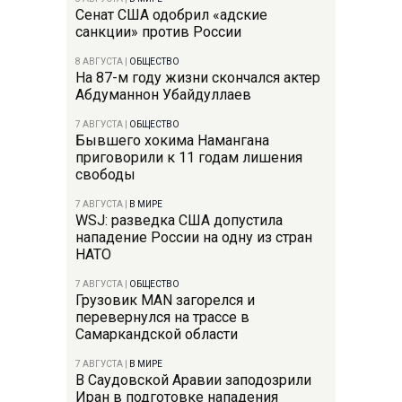
Сенат США одобрил «адские
санкции» против России
8 АВГУСТА
|
ОБЩЕСТВО
На 87-м году жизни скончался актер
Абдуманнон Убайдуллаев
7 АВГУСТА
|
ОБЩЕСТВО
Бывшего хокима Намангана
приговорили к 11 годам лишения
свободы
7 АВГУСТА
|
В МИРЕ
WSJ: разведка США допустила
нападение России на одну из стран
НАТО
7 АВГУСТА
|
ОБЩЕСТВО
Грузовик MAN загорелся и
перевернулся на трассе в
Самаркандской области
7 АВГУСТА
|
В МИРЕ
В Саудовской Аравии заподозрили
Иран в подготовке нападения