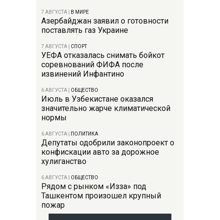
7 АВГУСТА
|
В МИРЕ
Азербайджан заявил о готовности
поставлять газ Украине
7 АВГУСТА
|
СПОРТ
УЕФА отказалась снимать бойкот
соревнований ФИФА после
извинений Инфантино
6 АВГУСТА
|
ОБЩЕСТВО
Июль в Узбекистане оказался
значительно жарче климатической
нормы
6 АВГУСТА
|
ПОЛИТИКА
Депутаты одобрили законопроект о
конфискации авто за дорожное
хулиганство
6 АВГУСТА
|
ОБЩЕСТВО
Рядом с рынком «Изза» под
Ташкентом произошел крупный
пожар