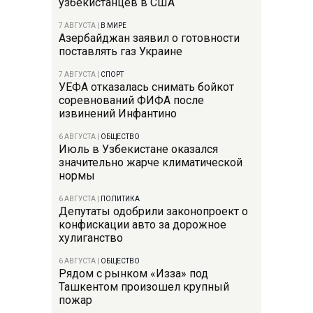
узбекистанцев в США
7 АВГУСТА
|
В МИРЕ
Азербайджан заявил о готовности
поставлять газ Украине
7 АВГУСТА
|
СПОРТ
УЕФА отказалась снимать бойкот
соревнований ФИФА после
извинений Инфантино
6 АВГУСТА
|
ОБЩЕСТВО
Июль в Узбекистане оказался
значительно жарче климатической
нормы
6 АВГУСТА
|
ПОЛИТИКА
Депутаты одобрили законопроект о
конфискации авто за дорожное
хулиганство
6 АВГУСТА
|
ОБЩЕСТВО
Рядом с рынком «Изза» под
Ташкентом произошел крупный
пожар