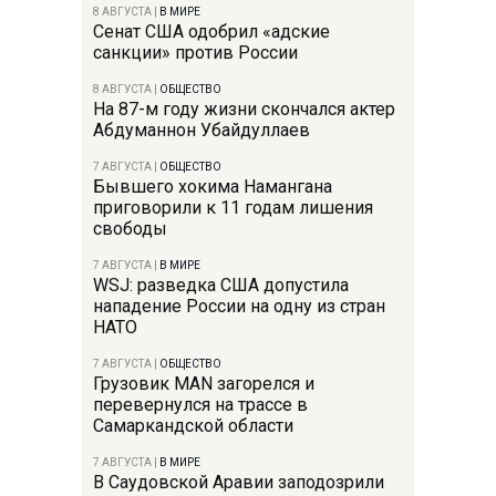
8 АВГУСТА
|
В МИРЕ
Сенат США одобрил «адские
санкции» против России
8 АВГУСТА
|
ОБЩЕСТВО
На 87-м году жизни скончался актер
Абдуманнон Убайдуллаев
7 АВГУСТА
|
ОБЩЕСТВО
Бывшего хокима Намангана
приговорили к 11 годам лишения
свободы
7 АВГУСТА
|
В МИРЕ
WSJ: разведка США допустила
нападение России на одну из стран
НАТО
7 АВГУСТА
|
ОБЩЕСТВО
Грузовик MAN загорелся и
перевернулся на трассе в
Самаркандской области
7 АВГУСТА
|
В МИРЕ
В Саудовской Аравии заподозрили