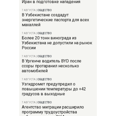
Иран в подготовке нападения
7 АВГУСТА
|
ОБЩЕСТВО
В Узбекистане создадут
энергетические паспорта для всех
махаллей
7 АВГУСТА
|
ОБЩЕСТВО
Более 20 тонн винограда из
Узбекистана не допустили на рынок
России
7 АВГУСТА
|
ОБЩЕСТВО
В Ургенче водитель BYD после
ссоры протаранил несколько
автомобилей
7 АВГУСТА
|
ОБЩЕСТВО
Узгидромет предупредил о
повышении температуры до +42
градусов в выходные
7 АВГУСТА
|
ОБЩЕСТВО
Агентство миграции расширило
программу трудоустройства