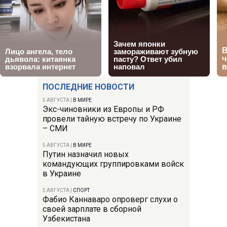
ПОСЛЕДНИЕ НОВОСТИ
5 АВГУСТА
|
В МИРЕ
Экс-чиновники из Европы и РФ
провели тайную встречу по Украине
– СМИ
5 АВГУСТА
|
В МИРЕ
Путин назначил новых
командующих группировками войск
в Украине
5 АВГУСТА
|
СПОРТ
Фабио Каннаваро опроверг слухи о
своей зарплате в сборной
Узбекистана