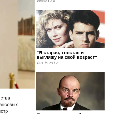
рства
нансовых
истр