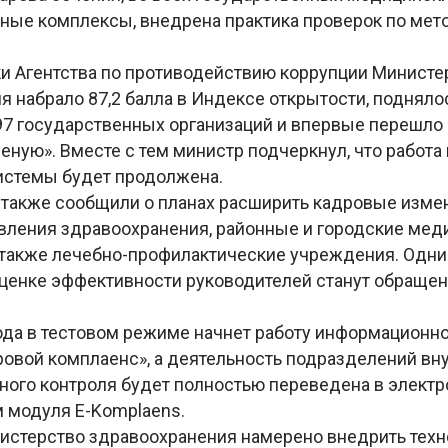
ные комплексы, внедрена практика проверок по мет
ки Агентства по противодействию коррупции Министе
 набрало 87,2 балла в Индексе открытости, поднялос
97 государственных организаций и впервые перешло 
леную». Вместе с тем министр подчеркнул, что работ
истемы будет продолжена.
 также сообщили о планах расширить кадровые изме
вления здравоохранения, районные и городские мед
 также лечебно-профилактические учреждения. Одни
оценке эффективности руководителей станут обраще
года в тестовом режиме начнет работу информацион
овой комплаенс», а деятельность подразделений вн
ного контроля будет полностью переведена в элект
 модуля E-Komplaens.
нистерство здравоохранения намерено внедрить техн