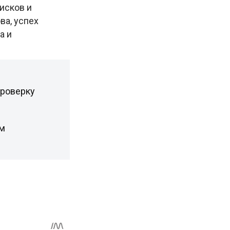
исков и
а, успех
а и
проверку
ом