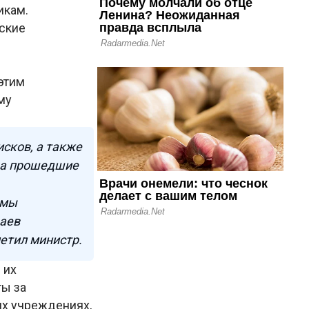
икам.
ские
этим
му
сков, а также
за прошедшие
емы
чаев
етил министр.
 их
ты за
их учреждениях,