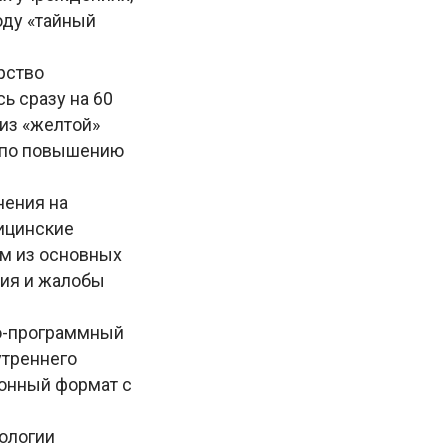
оду «тайный
рство
ь сразу на 60
из «желтой»
а по повышению
нения на
ицинские
м из основных
ния и жалобы
но-программный
утреннего
ронный формат с
ологии