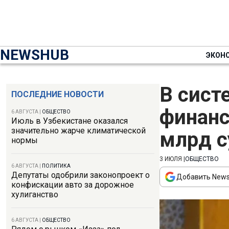
NEWSHUB
ЭКОН
В сист
ПОСЛЕДНИЕ НОВОСТИ
финанс
6 АВГУСТА
|
ОБЩЕСТВО
Июль в Узбекистане оказался
значительно жарче климатической
млрд 
нормы
3 ИЮЛЯ
|
ОБЩЕСТВО
6 АВГУСТА
|
ПОЛИТИКА
Депутаты одобрили законопроект о
Добавить News
конфискации авто за дорожное
хулиганство
6 АВГУСТА
|
ОБЩЕСТВО