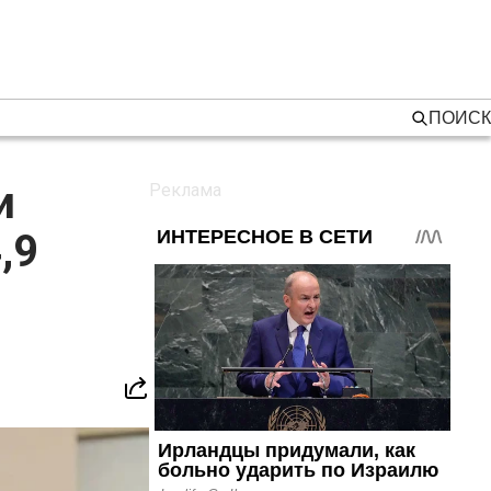
ПОИСК
и
,9