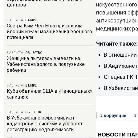
искусственного
центров
повышения эффе
антикоррупционн
5 АВГУСТА
|
В МИРЕ
Сестра Ким Чен Ына пригрозила
медицинских раб
Японии из-за наращивания военного
потенциала
Читайте также:
5 АВГУСТА
|
ОБЩЕСТВО
В отношении
Женщина пыталась вывезти из
Узбекистана золото в подгузнике
В Андижане п
ребенка
Спецназ ГКНБ
5 АВГУСТА
|
В МИРЕ
В Узбекистан
Куба обвинила США в «геноцидных»
санкциях
5 АВГУСТА
|
ОБЩЕСТВО
#
коррупция
#
В Узбекистане реформируют
кадастровую систему и упростят
регистрацию недвижимости