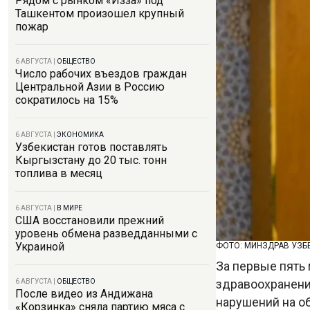
Рядом с рынком «Изза» под
Ташкентом произошел крупный
пожар
6 АВГУСТА
|
ОБЩЕСТВО
Число рабочих въездов граждан
Центральной Азии в Россию
сократилось на 15%
6 АВГУСТА
|
ЭКОНОМИКА
Узбекистан готов поставлять
Кыргызстану до 20 тыс. тонн
топлива в месяц
6 АВГУСТА
|
В МИРЕ
США восстановили прежний
уровень обмена разведданными с
Украиной
ФОТО: МИНЗДРАВ УЗБ
За первые пять
здравоохранени
6 АВГУСТА
|
ОБЩЕСТВО
После видео из Андижана
нарушений на о
«Корзинка» сняла партию мяса с