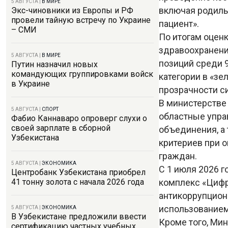
5 АВГУСТА
|
В МИРЕ
включая родиль
Экс-чиновники из Европы и РФ
провели тайную встречу по Украине
пациент».
– СМИ
По итогам оцен
здравоохранения
5 АВГУСТА
|
В МИРЕ
позиций среди 
Путин назначил новых
командующих группировками войск
категории в «зе
в Украине
прозрачности с
В министерстве
5 АВГУСТА
|
СПОРТ
областные упра
Фабио Каннаваро опроверг слухи о
своей зарплате в сборной
объединения, а
Узбекистана
критериев при 
граждан.
5 АВГУСТА
|
ЭКОНОМИКА
С 1 июля 2026 
Центробанк Узбекистана приобрел
комплекс «Цифр
41 тонну золота с начала 2026 года
антикоррупцион
использованием
5 АВГУСТА
|
ЭКОНОМИКА
В Узбекистане предложили ввести
Кроме того, Ми
сертификацию частных учебных