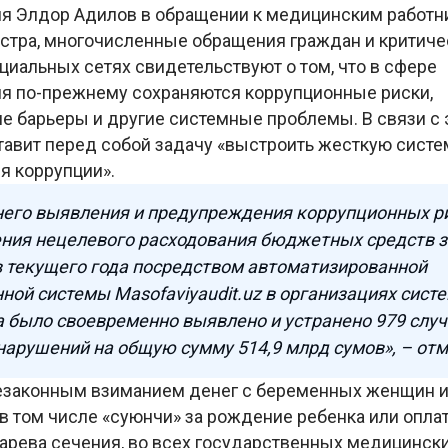
я Элдор Адилов в обращении к медицинским работн
стра, многочисленные обращения граждан и критиче
циальных сетях свидетельствуют о том, что в сфере
я по-прежнему сохраняются коррупционные риски,
е барьеры и другие системные проблемы. В связи с 
тавит перед собой задачу «выстроить жесткую систе
я коррупции».
него выявления и предупреждения коррупционных ри
ния нецелевого расходования бюджетных средств 
 текущего года посредством автоматизированной
ой системы Masofaviyaudit.uz в организациях сист
 было своевременно выявлено и устранено 979 слу
арушений на общую сумму 514,9 млрд сумов», – отм
езаконным взиманием денег с беременных женщин и
в том числе «суюнчи» за рождение ребенка или опла
арева сечения, во всех государственных медицинск