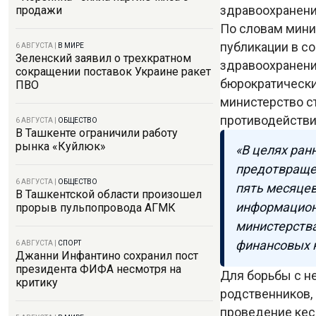
здравоохранени
продажи
По словам мини
публикации в со
6 АВГУСТА
|
В МИРЕ
Зеленский заявил о трехкратном
здравоохранени
сокращении поставок Украине ракет
бюрократически
ПВО
министерство с
противодействи
6 АВГУСТА
|
ОБЩЕСТВО
В Ташкенте ограничили работу
рынка «Куйлюк»
«В целях ран
предотвраще
6 АВГУСТА
|
ОБЩЕСТВО
пять месяцев
В Ташкентской области произошел
информационн
прорыв пульпопровода АГМК
министерства
финансовых н
6 АВГУСТА
|
СПОРТ
Джанни Инфантино сохранил пост
президента ФИФА несмотря на
Для борьбы с н
критику
родственников, 
проведение кес