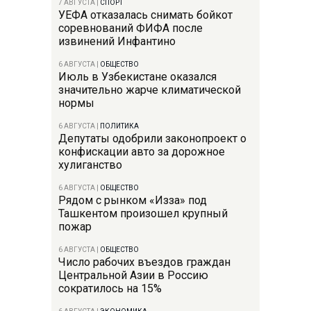
7 АВГУСТА
|
СПОРТ
УЕФА отказалась снимать бойкот
соревнований ФИФА после
извинений Инфантино
6 АВГУСТА
|
ОБЩЕСТВО
Июль в Узбекистане оказался
значительно жарче климатической
нормы
6 АВГУСТА
|
ПОЛИТИКА
Депутаты одобрили законопроект о
конфискации авто за дорожное
хулиганство
6 АВГУСТА
|
ОБЩЕСТВО
Рядом с рынком «Изза» под
Ташкентом произошел крупный
пожар
6 АВГУСТА
|
ОБЩЕСТВО
Число рабочих въездов граждан
Центральной Азии в Россию
сократилось на 15%