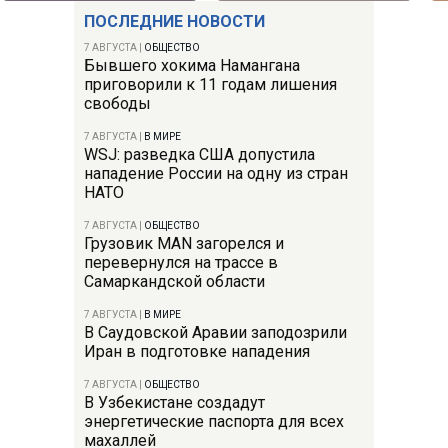
ПОСЛЕДНИЕ НОВОСТИ
7 АВГУСТА
|
ОБЩЕСТВО
Бывшего хокима Намангана
приговорили к 11 годам лишения
свободы
7 АВГУСТА
|
В МИРЕ
WSJ: разведка США допустила
нападение России на одну из стран
НАТО
7 АВГУСТА
|
ОБЩЕСТВО
Грузовик MAN загорелся и
перевернулся на трассе в
Самаркандской области
7 АВГУСТА
|
В МИРЕ
В Саудовской Аравии заподозрили
Иран в подготовке нападения
7 АВГУСТА
|
ОБЩЕСТВО
В Узбекистане создадут
энергетические паспорта для всех
махаллей