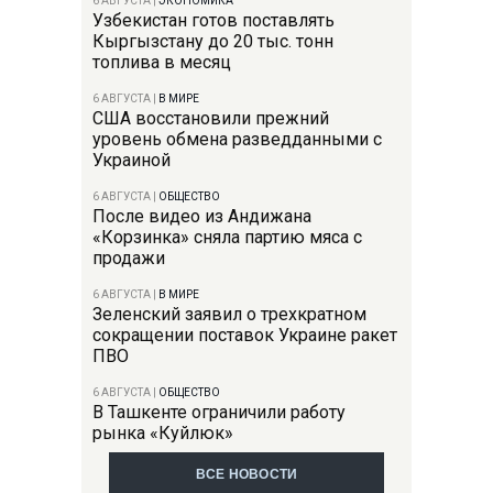
6 АВГУСТА
|
ЭКОНОМИКА
Узбекистан готов поставлять
Кыргызстану до 20 тыс. тонн
топлива в месяц
6 АВГУСТА
|
В МИРЕ
США восстановили прежний
уровень обмена разведданными с
Украиной
6 АВГУСТА
|
ОБЩЕСТВО
После видео из Андижана
«Корзинка» сняла партию мяса с
продажи
6 АВГУСТА
|
В МИРЕ
Зеленский заявил о трехкратном
сокращении поставок Украине ракет
ПВО
6 АВГУСТА
|
ОБЩЕСТВО
В Ташкенте ограничили работу
рынка «Куйлюк»
ВСЕ НОВОСТИ