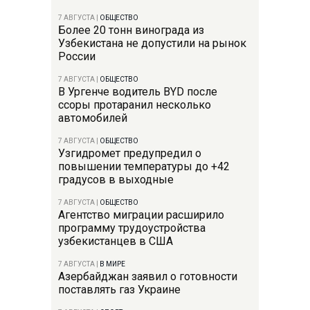
7 АВГУСТА
|
ОБЩЕСТВО
Более 20 тонн винограда из
Узбекистана не допустили на рынок
России
7 АВГУСТА
|
ОБЩЕСТВО
В Ургенче водитель BYD после
ссоры протаранил несколько
автомобилей
7 АВГУСТА
|
ОБЩЕСТВО
Узгидромет предупредил о
повышении температуры до +42
градусов в выходные
7 АВГУСТА
|
ОБЩЕСТВО
Агентство миграции расширило
программу трудоустройства
узбекистанцев в США
7 АВГУСТА
|
В МИРЕ
Азербайджан заявил о готовности
поставлять газ Украине