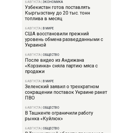
6 АВГУСТА
|
ЭКОНОМИКА
Узбекистан готов поставлять
Кыргызстану до 20 тыс. тонн
топлива в месяц
6 АВГУСТА
|
В МИРЕ
США восстановили прежний
уровень обмена разведданными с
Украиной
6 АВГУСТА
|
ОБЩЕСТВО
После видео из Андижана
«Корзинка» сняла партию мяса с
продажи
6 АВГУСТА
|
В МИРЕ
Зеленский заявил о трехкратном
сокращении поставок Украине ракет
ПВО
6 АВГУСТА
|
ОБЩЕСТВО
В Ташкенте ограничили работу
рынка «Куйлюк»
6 АВГУСТА
|
ОБЩЕСТВО