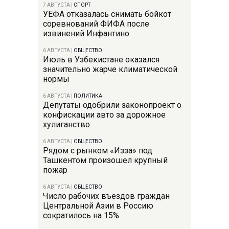
7 АВГУСТА
|
СПОРТ
УЕФА отказалась снимать бойкот
соревнований ФИФА после
извинений Инфантино
6 АВГУСТА
|
ОБЩЕСТВО
Июль в Узбекистане оказался
значительно жарче климатической
нормы
6 АВГУСТА
|
ПОЛИТИКА
Депутаты одобрили законопроект о
конфискации авто за дорожное
хулиганство
6 АВГУСТА
|
ОБЩЕСТВО
Рядом с рынком «Изза» под
Ташкентом произошел крупный
пожар
6 АВГУСТА
|
ОБЩЕСТВО
Число рабочих въездов граждан
Центральной Азии в Россию
сократилось на 15%