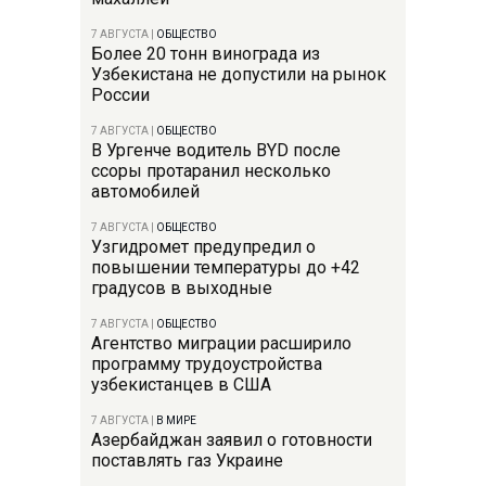
7 АВГУСТА
|
ОБЩЕСТВО
Более 20 тонн винограда из
Узбекистана не допустили на рынок
России
7 АВГУСТА
|
ОБЩЕСТВО
В Ургенче водитель BYD после
ссоры протаранил несколько
автомобилей
7 АВГУСТА
|
ОБЩЕСТВО
Узгидромет предупредил о
повышении температуры до +42
градусов в выходные
7 АВГУСТА
|
ОБЩЕСТВО
Агентство миграции расширило
программу трудоустройства
узбекистанцев в США
7 АВГУСТА
|
В МИРЕ
Азербайджан заявил о готовности
поставлять газ Украине