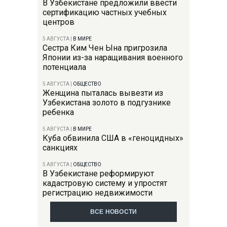
В Узбекистане предложили ввести
сертификацию частных учебных
центров
5 АВГУСТА
|
В МИРЕ
Сестра Ким Чен Ына пригрозила
Японии из-за наращивания военного
потенциала
5 АВГУСТА
|
ОБЩЕСТВО
Женщина пыталась вывезти из
Узбекистана золото в подгузнике
ребенка
5 АВГУСТА
|
В МИРЕ
Куба обвинила США в «геноцидных»
санкциях
5 АВГУСТА
|
ОБЩЕСТВО
В Узбекистане реформируют
кадастровую систему и упростят
регистрацию недвижимости
ВСЕ НОВОСТИ