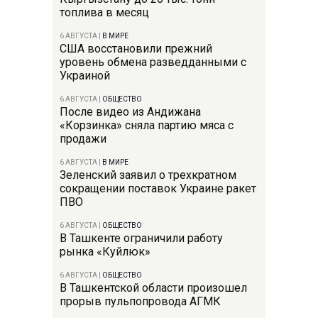
топлива в месяц
6 АВГУСТА
|
В МИРЕ
США восстановили прежний
уровень обмена разведданными с
Украиной
6 АВГУСТА
|
ОБЩЕСТВО
После видео из Андижана
«Корзинка» сняла партию мяса с
продажи
6 АВГУСТА
|
В МИРЕ
Зеленский заявил о трехкратном
сокращении поставок Украине ракет
ПВО
6 АВГУСТА
|
ОБЩЕСТВО
В Ташкенте ограничили работу
рынка «Куйлюк»
6 АВГУСТА
|
ОБЩЕСТВО
В Ташкентской области произошел
прорыв пульпопровода АГМК