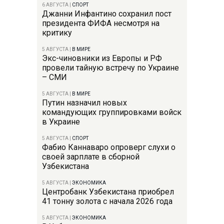
6 АВГУСТА
|
СПОРТ
Джанни Инфантино сохранил пост
президента ФИФА несмотря на
критику
5 АВГУСТА
|
В МИРЕ
Экс-чиновники из Европы и РФ
провели тайную встречу по Украине
– СМИ
5 АВГУСТА
|
В МИРЕ
Путин назначил новых
командующих группировками войск
в Украине
5 АВГУСТА
|
СПОРТ
Фабио Каннаваро опроверг слухи о
своей зарплате в сборной
Узбекистана
5 АВГУСТА
|
ЭКОНОМИКА
Центробанк Узбекистана приобрел
41 тонну золота с начала 2026 года
5 АВГУСТА
|
ЭКОНОМИКА