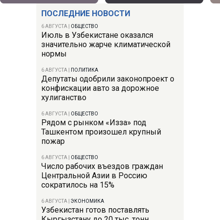
ПОСЛЕДНИЕ НОВОСТИ
6 АВГУСТА
|
ОБЩЕСТВО
Июль в Узбекистане оказался
значительно жарче климатической
нормы
6 АВГУСТА
|
ПОЛИТИКА
Депутаты одобрили законопроект о
конфискации авто за дорожное
хулиганство
6 АВГУСТА
|
ОБЩЕСТВО
Рядом с рынком «Изза» под
Ташкентом произошел крупный
пожар
6 АВГУСТА
|
ОБЩЕСТВО
Число рабочих въездов граждан
Центральной Азии в Россию
сократилось на 15%
6 АВГУСТА
|
ЭКОНОМИКА
Узбекистан готов поставлять
Кыргызстану до 20 тыс. тонн