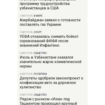
программу трудоустройства
узбекистанцев в США
7 АВГУСТА
|
В МИРЕ
Азербайджан заявил о готовности
поставлять газ Украине
7 АВГУСТА
|
СПОРТ
УЕФА отказалась снимать бойкот
соревнований ФИФА после
извинений Инфантино
6 АВГУСТА
|
ОБЩЕСТВО
Июль в Узбекистане оказался
значительно жарче климатической
нормы
6 АВГУСТА
|
ПОЛИТИКА
Депутаты одобрили законопроект о
конфискации авто за дорожное
хулиганство
6 АВГУСТА
|
ОБЩЕСТВО
Рядом с рынком «Изза» под
Ташкентом произошел крупный