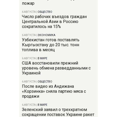
пожар
6 АВГУСТА
|
ОБЩЕСТВО
Число рабочих въездов граждан
Центральной Азии в Россию
сократилось на 15%
6 АВГУСТА
|
ЭКОНОМИКА
Узбекистан готов поставлять
Кыргызстану до 20 тыс. тонн
топлива в месяц
6 АВГУСТА
|
В МИРЕ
США восстановили прежний
уровень обмена разведданными с
Украиной
6 АВГУСТА
|
ОБЩЕСТВО
После видео из Андижана
«Корзинка» сняла партию мяса с
продажи
6 АВГУСТА
|
В МИРЕ
Зеленский заявил о трехкратном
сокращении поставок Украине ракет