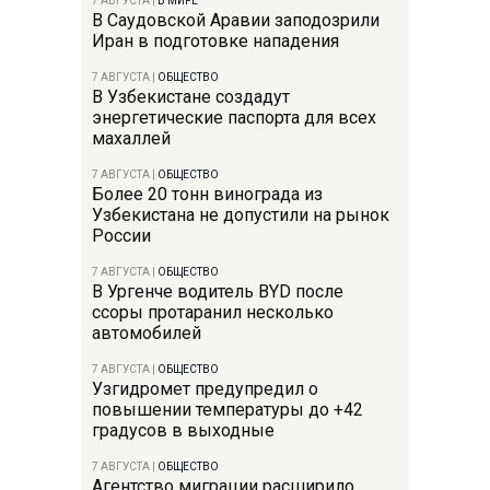
7 АВГУСТА
|
В МИРЕ
В Саудовской Аравии заподозрили
Иран в подготовке нападения
7 АВГУСТА
|
ОБЩЕСТВО
В Узбекистане создадут
энергетические паспорта для всех
махаллей
7 АВГУСТА
|
ОБЩЕСТВО
Более 20 тонн винограда из
Узбекистана не допустили на рынок
России
7 АВГУСТА
|
ОБЩЕСТВО
В Ургенче водитель BYD после
ссоры протаранил несколько
автомобилей
7 АВГУСТА
|
ОБЩЕСТВО
Узгидромет предупредил о
повышении температуры до +42
градусов в выходные
7 АВГУСТА
|
ОБЩЕСТВО
Агентство миграции расширило