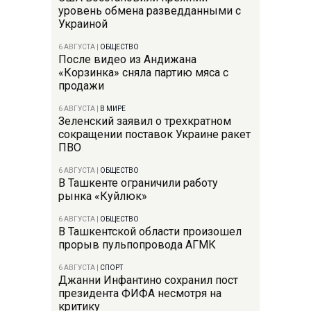
уровень обмена разведданными с
Украиной
6 АВГУСТА
|
ОБЩЕСТВО
После видео из Андижана
«Корзинка» сняла партию мяса с
продажи
6 АВГУСТА
|
В МИРЕ
Зеленский заявил о трехкратном
сокращении поставок Украине ракет
ПВО
6 АВГУСТА
|
ОБЩЕСТВО
В Ташкенте ограничили работу
рынка «Куйлюк»
6 АВГУСТА
|
ОБЩЕСТВО
В Ташкентской области произошел
прорыв пульпопровода АГМК
6 АВГУСТА
|
СПОРТ
Джанни Инфантино сохранил пост
президента ФИФА несмотря на
критику