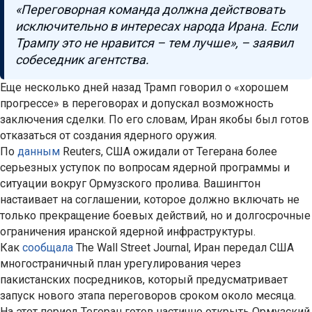
«Переговорная команда должна действовать
исключительно в интересах народа Ирана. Если
Трампу это не нравится – тем лучше», – заявил
собеседник агентства.
Еще несколько дней назад Трамп говорил о «хорошем
прогрессе» в переговорах и допускал возможность
заключения сделки. По его словам, Иран якобы был готов
отказаться от создания ядерного оружия.
По
данным
Reuters, США ожидали от Тегерана более
серьезных уступок по вопросам ядерной программы и
ситуации вокруг Ормузского пролива. Вашингтон
настаивает на соглашении, которое должно включать не
только прекращение боевых действий, но и долгосрочные
ограничения иранской ядерной инфраструктуры.
Как
сообщала
The Wall Street Journal, Иран передал США
многостраничный план урегулирования через
пакистанских посредников, который предусматривает
запуск нового этапа переговоров сроком около месяца.
На этот период Тегеран готов частично открыть Ормузский