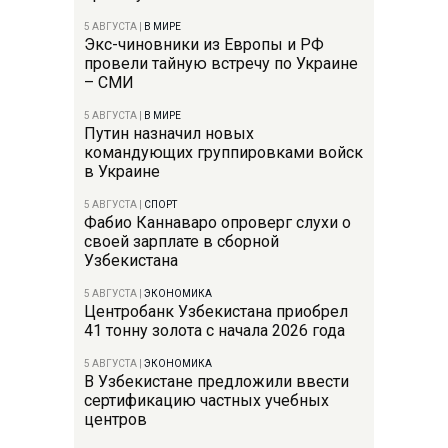
5 АВГУСТА
|
В МИРЕ
Экс-чиновники из Европы и РФ
провели тайную встречу по Украине
– СМИ
5 АВГУСТА
|
В МИРЕ
Путин назначил новых
командующих группировками войск
в Украине
5 АВГУСТА
|
СПОРТ
Фабио Каннаваро опроверг слухи о
своей зарплате в сборной
Узбекистана
5 АВГУСТА
|
ЭКОНОМИКА
Центробанк Узбекистана приобрел
41 тонну золота с начала 2026 года
5 АВГУСТА
|
ЭКОНОМИКА
В Узбекистане предложили ввести
сертификацию частных учебных
центров