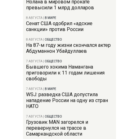
Нолана в мировом прокате
превысили 1 млрд долларов
8 АВГУСТА
|
В МИРЕ
Сенат США одобрил «адские
санкции» против России
8 АВГУСТА
|
ОБЩЕСТВО
На 87-м году жизни скончался актер
Абдуманнон Убайдуллаев
7 АВГУСТА
|
ОБЩЕСТВО
Бывшего хокима Намангана
приговорили к 11 годам лишения
свободы
7 АВГУСТА
|
В МИРЕ
WSJ: разведка США допустила
нападение России на одну из стран
НАТО
7 АВГУСТА
|
ОБЩЕСТВО
Грузовик MAN загорелся и
перевернулся на трассе в
Самаркандской области