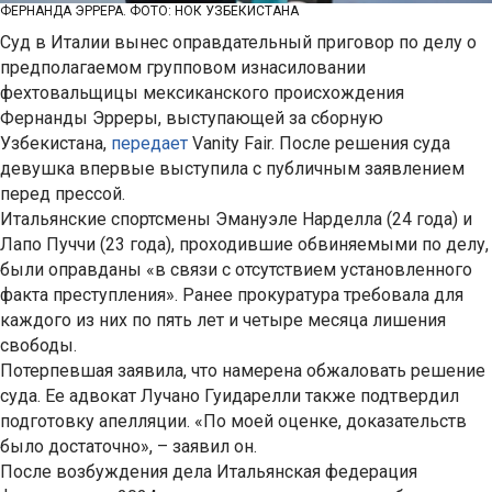
ФЕРНАНДА ЭРРЕРА. ФОТО: НОК УЗБЕКИСТАНА
Суд в Италии вынес оправдательный приговор по делу о
предполагаемом групповом изнасиловании
фехтовальщицы мексиканского происхождения
Фернанды Эрреры, выступающей за сборную
Узбекистана,
передает
Vanity Fair. После решения суда
девушка впервые выступила с публичным заявлением
перед прессой.
Итальянские спортсмены Эмануэле Нарделла (24 года) и
Лапо Пуччи (23 года), проходившие обвиняемыми по делу,
были оправданы «в связи с отсутствием установленного
факта преступления». Ранее прокуратура требовала для
каждого из них по пять лет и четыре месяца лишения
свободы.
Потерпевшая заявила, что намерена обжаловать решение
суда. Ее адвокат Лучано Гуидарелли также подтвердил
подготовку апелляции. «По моей оценке, доказательств
было достаточно», – заявил он.
После возбуждения дела Итальянская федерация