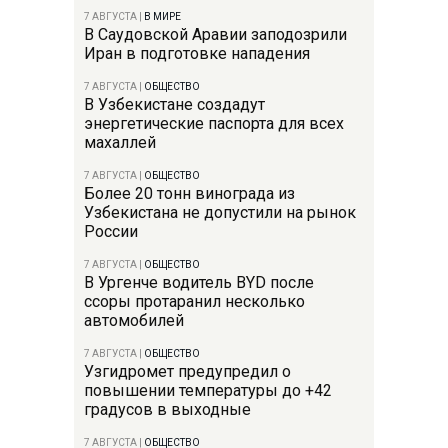
7 АВГУСТА
|
В МИРЕ
В Саудовской Аравии заподозрили
Иран в подготовке нападения
7 АВГУСТА
|
ОБЩЕСТВО
В Узбекистане создадут
энергетические паспорта для всех
махаллей
7 АВГУСТА
|
ОБЩЕСТВО
Более 20 тонн винограда из
Узбекистана не допустили на рынок
России
7 АВГУСТА
|
ОБЩЕСТВО
В Ургенче водитель BYD после
ссоры протаранил несколько
автомобилей
7 АВГУСТА
|
ОБЩЕСТВО
Узгидромет предупредил о
повышении температуры до +42
градусов в выходные
7 АВГУСТА
|
ОБЩЕСТВО