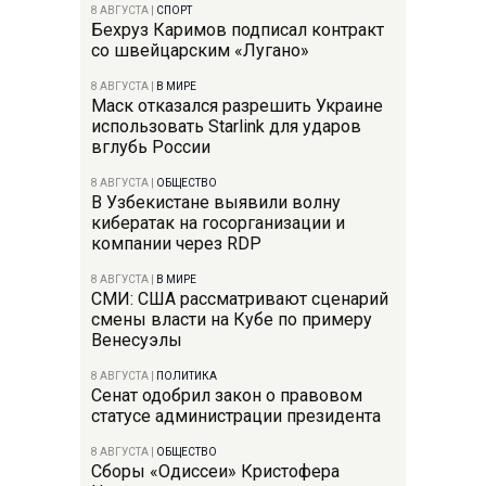
8 АВГУСТА
|
СПОРТ
Бехруз Каримов подписал контракт
со швейцарским «Лугано»
8 АВГУСТА
|
В МИРЕ
Маск отказался разрешить Украине
использовать Starlink для ударов
вглубь России
8 АВГУСТА
|
ОБЩЕСТВО
В Узбекистане выявили волну
кибератак на госорганизации и
компании через RDP
8 АВГУСТА
|
В МИРЕ
СМИ: США рассматривают сценарий
смены власти на Кубе по примеру
Венесуэлы
8 АВГУСТА
|
ПОЛИТИКА
Сенат одобрил закон о правовом
статусе администрации президента
8 АВГУСТА
|
ОБЩЕСТВО
Сборы «Одиссеи» Кристофера