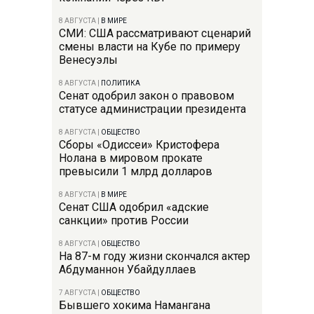
8 АВГУСТА
|
В МИРЕ
СМИ: США рассматривают сценарий
смены власти на Кубе по примеру
Венесуэлы
8 АВГУСТА
|
ПОЛИТИКА
Сенат одобрил закон о правовом
статусе администрации президента
8 АВГУСТА
|
ОБЩЕСТВО
Сборы «Одиссеи» Кристофера
Нолана в мировом прокате
превысили 1 млрд долларов
8 АВГУСТА
|
В МИРЕ
Сенат США одобрил «адские
санкции» против России
8 АВГУСТА
|
ОБЩЕСТВО
На 87-м году жизни скончался актер
Абдуманнон Убайдуллаев
7 АВГУСТА
|
ОБЩЕСТВО
Бывшего хокима Намангана