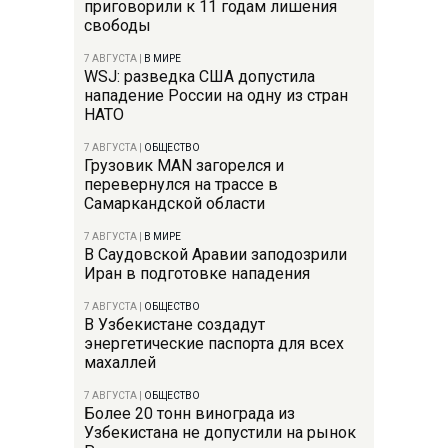
приговорили к 11 годам лишения
свободы
7 АВГУСТА
|
В МИРЕ
WSJ: разведка США допустила
нападение России на одну из стран
НАТО
7 АВГУСТА
|
ОБЩЕСТВО
Грузовик MAN загорелся и
перевернулся на трассе в
Самаркандской области
7 АВГУСТА
|
В МИРЕ
В Саудовской Аравии заподозрили
Иран в подготовке нападения
7 АВГУСТА
|
ОБЩЕСТВО
В Узбекистане создадут
энергетические паспорта для всех
махаллей
7 АВГУСТА
|
ОБЩЕСТВО
Более 20 тонн винограда из
Узбекистана не допустили на рынок