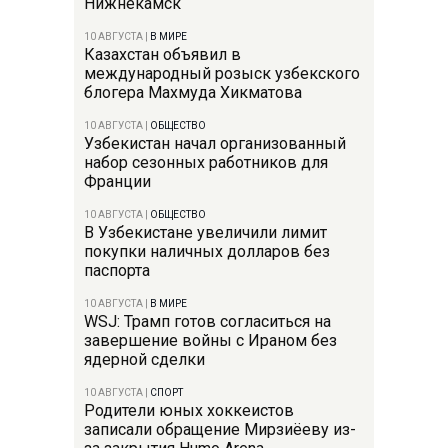
Нижнекамск
10 АВГУСТА
|
В МИРЕ
Казахстан объявил в
международный розыск узбекского
блогера Махмуда Хикматова
10 АВГУСТА
|
ОБЩЕСТВО
Узбекистан начал организованный
набор сезонных работников для
Франции
10 АВГУСТА
|
ОБЩЕСТВО
В Узбекистане увеличили лимит
покупки наличных долларов без
паспорта
10 АВГУСТА
|
В МИРЕ
WSJ: Трамп готов согласиться на
завершение войны с Ираном без
ядерной сделки
10 АВГУСТА
|
СПОРТ
Родители юных хоккеистов
записали обращение Мирзиёеву из-