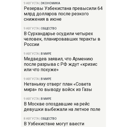
9 АВГУСТА
|
ЭКОНОМИКА
Резервы Узбекистана превысили 64
млрд долларов после резкого
снижения в июне
9 АВГУСТА
|
ОБЩЕСТВО
В Сурхандарье осудили четырех
человек, планировавших теракты в
России
9 АВГУСТА
|
В МИРЕ
Медведев заявил, что Армению
после разрыва с РФ ждут «кризис
или что похуже»
9 АВГУСТА
|
В МИРЕ
Нетаньяху отверг план «Совета
мира» по выводу войск из Газы
9 АВГУСТА
|
В МИРЕ
В Москве опоздавшие на рейс
девушки выбежали на летное поле
8 АВГУСТА
|
ОБЩЕСТВО
В Узбекистане могут ввести