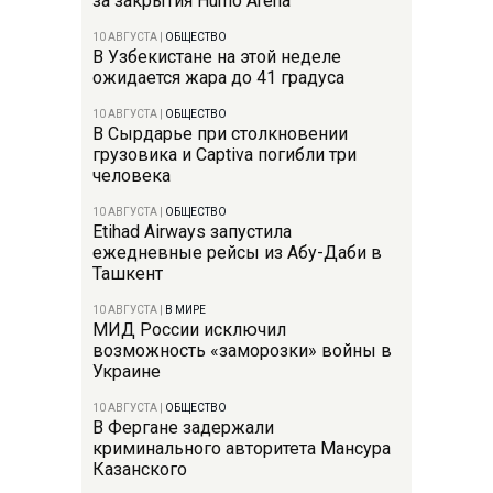
за закрытия Humo Arena
10 АВГУСТА
|
ОБЩЕСТВО
В Узбекистане на этой неделе
ожидается жара до 41 градуса
10 АВГУСТА
|
ОБЩЕСТВО
В Сырдарье при столкновении
грузовика и Captiva погибли три
человека
10 АВГУСТА
|
ОБЩЕСТВО
Etihad Airways запустила
ежедневные рейсы из Абу-Даби в
Ташкент
10 АВГУСТА
|
В МИРЕ
МИД России исключил
возможность «заморозки» войны в
Украине
10 АВГУСТА
|
ОБЩЕСТВО
В Фергане задержали
криминального авторитета Мансура
Казанского