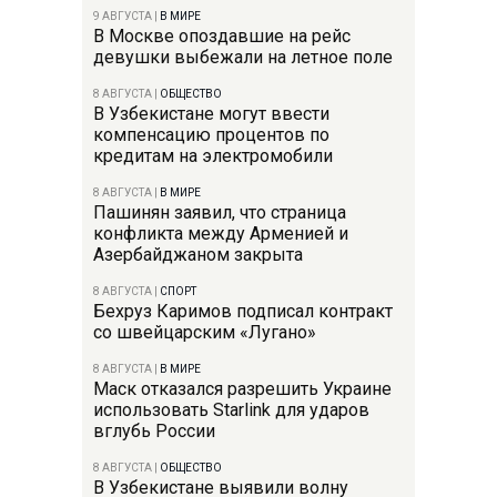
9 АВГУСТА
|
В МИРЕ
В Москве опоздавшие на рейс
девушки выбежали на летное поле
8 АВГУСТА
|
ОБЩЕСТВО
В Узбекистане могут ввести
компенсацию процентов по
кредитам на электромобили
8 АВГУСТА
|
В МИРЕ
Пашинян заявил, что страница
конфликта между Арменией и
Азербайджаном закрыта
8 АВГУСТА
|
СПОРТ
Бехруз Каримов подписал контракт
со швейцарским «Лугано»
8 АВГУСТА
|
В МИРЕ
Маск отказался разрешить Украине
использовать Starlink для ударов
вглубь России
8 АВГУСТА
|
ОБЩЕСТВО
В Узбекистане выявили волну