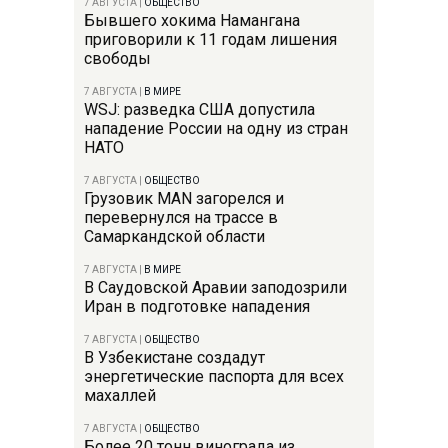
7 АВГУСТА
|
ОБЩЕСТВО
Бывшего хокима Намангана
приговорили к 11 годам лишения
свободы
7 АВГУСТА
|
В МИРЕ
WSJ: разведка США допустила
нападение России на одну из стран
НАТО
7 АВГУСТА
|
ОБЩЕСТВО
Грузовик MAN загорелся и
перевернулся на трассе в
Самаркандской области
7 АВГУСТА
|
В МИРЕ
В Саудовской Аравии заподозрили
Иран в подготовке нападения
7 АВГУСТА
|
ОБЩЕСТВО
В Узбекистане создадут
энергетические паспорта для всех
махаллей
7 АВГУСТА
|
ОБЩЕСТВО
Более 20 тонн винограда из