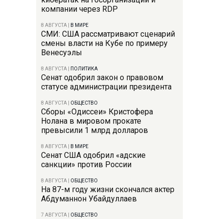
компании через RDP
8 АВГУСТА
|
В МИРЕ
СМИ: США рассматривают сценарий
смены власти на Кубе по примеру
Венесуэлы
8 АВГУСТА
|
ПОЛИТИКА
Сенат одобрил закон о правовом
статусе администрации президента
8 АВГУСТА
|
ОБЩЕСТВО
Сборы «Одиссеи» Кристофера
Нолана в мировом прокате
превысили 1 млрд долларов
8 АВГУСТА
|
В МИРЕ
Сенат США одобрил «адские
санкции» против России
8 АВГУСТА
|
ОБЩЕСТВО
На 87-м году жизни скончался актер
Абдуманнон Убайдуллаев
7 АВГУСТА
|
ОБЩЕСТВО