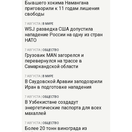
Бывшего хокима Намангана
приговорили к 11 годам лишения
свободы
7 АВГУСТА
|
В МИРЕ
WSJ: разведка США допустила
нападение России на одну из стран
НАТО
7 АВГУСТА
|
ОБЩЕСТВО
Грузовик MAN загорелся и
перевернулся на трассе в
Самаркандской области
7 АВГУСТА
|
В МИРЕ
В Саудовской Аравии заподозрили
Иран в подготовке нападения
7 АВГУСТА
|
ОБЩЕСТВО
В Узбекистане создадут
энергетические паспорта для всех
махаллей
7 АВГУСТА
|
ОБЩЕСТВО
Более 20 тонн винограда из