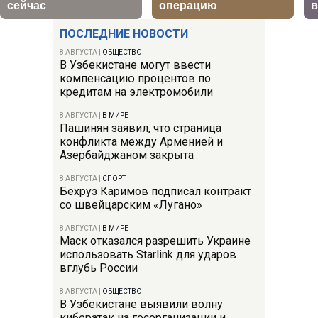
ПОСЛЕДНИЕ НОВОСТИ
8 АВГУСТА
|
ОБЩЕСТВО
В Узбекистане могут ввести
компенсацию процентов по
кредитам на электромобили
8 АВГУСТА
|
В МИРЕ
Пашинян заявил, что страница
конфликта между Арменией и
Азербайджаном закрыта
8 АВГУСТА
|
СПОРТ
Бехруз Каримов подписал контракт
со швейцарским «Лугано»
8 АВГУСТА
|
В МИРЕ
Маск отказался разрешить Украине
использовать Starlink для ударов
вглубь России
8 АВГУСТА
|
ОБЩЕСТВО
В Узбекистане выявили волну
кибератак на госорганизации и