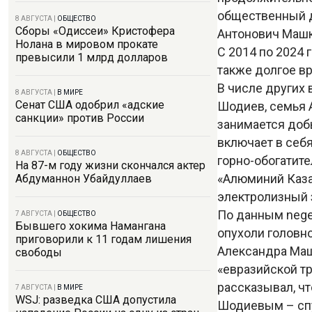
общественный д
8 АВГУСТА
|
ОБЩЕСТВО
Сборы «Одиссеи» Кристофера
Антонович Машк
Нолана в мировом прокате
С 2014 по 2024 
превысили 1 млрд долларов
также долгое вр
В числе других
8 АВГУСТА
|
В МИРЕ
Сенат США одобрил «адские
Шодиев, семья 
санкции» против России
занимается добы
включает в себя
8 АВГУСТА
|
ОБЩЕСТВО
горно-обогатит
На 87-м году жизни скончался актер
«Алюминий Каза
Абдуманнон Убайдуллаев
электролизный 
По данным nege
7 АВГУСТА
|
ОБЩЕСТВО
Бывшего хокима Намангана
опухоли головно
приговорили к 11 годам лишения
Александра Маш
свободы
«евразийской тр
рассказывал, чт
7 АВГУСТА
|
В МИРЕ
WSJ: разведка США допустила
Шодиевым – спу