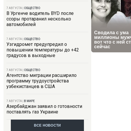
7 АВГУСТА
|
ОБЩЕСТВО
В Ургенче водитель BYD после
ссоры протаранил несколько
автомобилей
7 АВГУСТА
|
ОБЩЕСТВО
Узгидромет предупредил о
повышении температуры до +42
градусов в выходные
7 АВГУСТА
|
ОБЩЕСТВО
Агентство миграции расширило
программу трудоустройства
узбекистанцев в США
7 АВГУСТА
|
В МИРЕ
Азербайджан заявил о готовности
поставлять газ Украине
ВСЕ НОВОСТИ