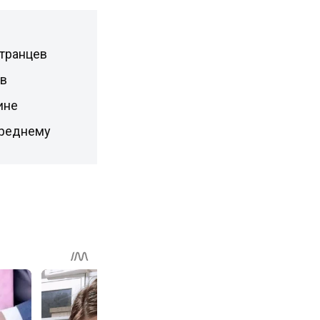
странцев
ов
ине
Среднему