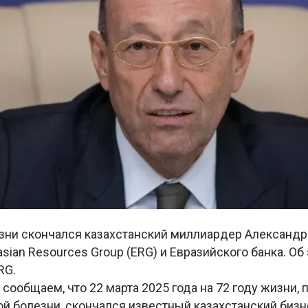
изни скончался казахстанский миллиардер Александ
sian Resources Group (ERG) и Евразийского банка. О
RG.
сообщаем, что 22 марта 2025 года на 72 году жизни, 
й болезни, скончался известный казахстанский биз