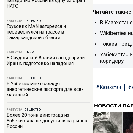
нападение России на одну из стран
НАТО
Читайте также:
В Казахстане
7 АВГУСТА
|
ОБЩЕСТВО
Грузовик MAN загорелся и
перевернулся на трассе в
Wildberries 
Самаркандской области
Токаев пред
7 АВГУСТА
|
В МИРЕ
Узбекистан 
В Саудовской Аравии заподозрили
коридору
Иран в подготовке нападения
7 АВГУСТА
|
ОБЩЕСТВО
В Узбекистане создадут
#
Казахстан
#
энергетические паспорта для всех
махаллей
7 АВГУСТА
|
ОБЩЕСТВО
Более 20 тонн винограда из
Узбекистана не допустили на рынок
России