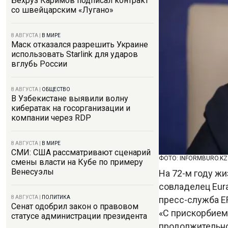
Бехруз Каримов подписал контракт
со швейцарским «Лугано»
8 АВГУСТА
|
В МИРЕ
Маск отказался разрешить Украине
использовать Starlink для ударов
вглубь России
8 АВГУСТА
|
ОБЩЕСТВО
В Узбекистане выявили волну
кибератак на госорганизации и
компании через RDP
8 АВГУСТА
|
В МИРЕ
СМИ: США рассматривают сценарий
ФОТО: INFORMBURO.KZ
смены власти на Кубе по примеру
Венесуэлы
На 72-м году ж
совладелец Eura
пресс-служба E
8 АВГУСТА
|
ПОЛИТИКА
Сенат одобрил закон о правовом
«С прискорбием 
статусе администрации президента
продолжительно