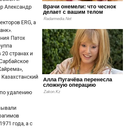
up Aлександр
екторов ERG, а
анк».
ения Патох
руппа
 20 странах и
-Сарбайское
Жайрема»,
и Казахстанский
 по удалению
зывали
брагимов
971 года, а с