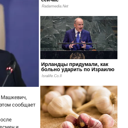
р Машкевич,
б этом сообщает
после
несмен и