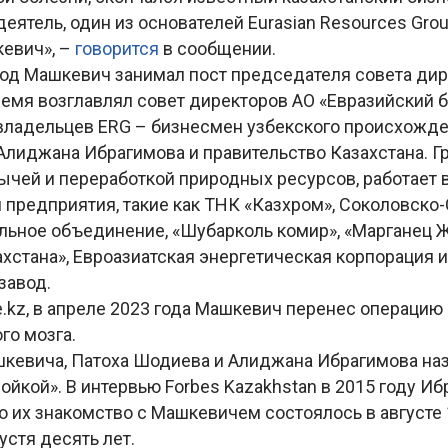
еятель, один из основателей Eurasian Resources Gro
евич», –
говорится
в сообщении.
год Машкевич занимал пост председателя совета дир
емя возглавлял совет директоров АО «Евразийский б
 владельцев ERG – бизнесмен узбекского происхожд
Алиджана Ибрагимова и правительство Казахстана. Г
чей и переработкой природных ресурсов, работает в
 предприятия, такие как ТНК «Казхром», Соколовско
ельное объединение, «Шубарколь комир», «Марганец 
хстана», Евроазиатская энергетическая корпорация 
завод.
.kz, в апреле 2023 года Машкевич перенес операцию
го мозга.
кевича, Патоха Шодиева и Алиджана Ибрагимова на
ойкой». В интервью Forbes Kazakhstan в 2015 году И
о их знакомство с Машкевичем состоялось в августе 1
стя десять лет.