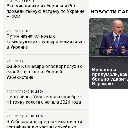
5 АВГУСТА
|
В МИРЕ
Экс-чиновники из Европы и РФ
провели тайную встречу по Украине
– СМИ
5 АВГУСТА
|
В МИРЕ
Путин назначил новых
командующих группировками войск
в Украине
5 АВГУСТА
|
СПОРТ
Фабио Каннаваро опроверг слухи о
своей зарплате в сборной
Узбекистана
5 АВГУСТА
|
ЭКОНОМИКА
Центробанк Узбекистана приобрел
41 тонну золота с начала 2026 года
5 АВГУСТА
|
ЭКОНОМИКА
В Узбекистане предложили ввести
сертификацию частных учебных