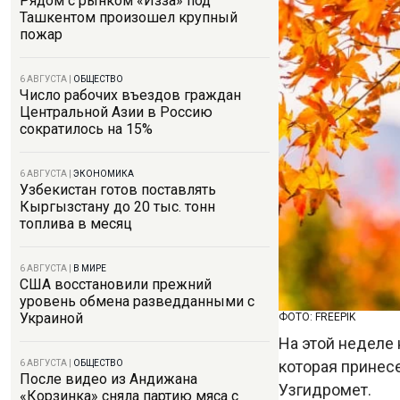
Рядом с рынком «Изза» под
Ташкентом произошел крупный
пожар
6 АВГУСТА
|
ОБЩЕСТВО
Число рабочих въездов граждан
Центральной Азии в Россию
сократилось на 15%
6 АВГУСТА
|
ЭКОНОМИКА
Узбекистан готов поставлять
Кыргызстану до 20 тыс. тонн
топлива в месяц
6 АВГУСТА
|
В МИРЕ
США восстановили прежний
уровень обмена разведданными с
Украиной
ФОТО: FREEPIK
На этой неделе
которая принес
6 АВГУСТА
|
ОБЩЕСТВО
После видео из Андижана
Узгидромет.
«Корзинка» сняла партию мяса с