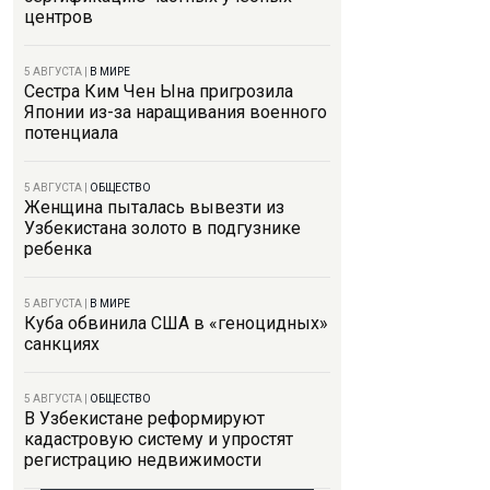
центров
5 АВГУСТА
|
В МИРЕ
Сестра Ким Чен Ына пригрозила
Японии из-за наращивания военного
потенциала
5 АВГУСТА
|
ОБЩЕСТВО
Женщина пыталась вывезти из
Узбекистана золото в подгузнике
ребенка
5 АВГУСТА
|
В МИРЕ
Куба обвинила США в «геноцидных»
санкциях
5 АВГУСТА
|
ОБЩЕСТВО
В Узбекистане реформируют
кадастровую систему и упростят
регистрацию недвижимости