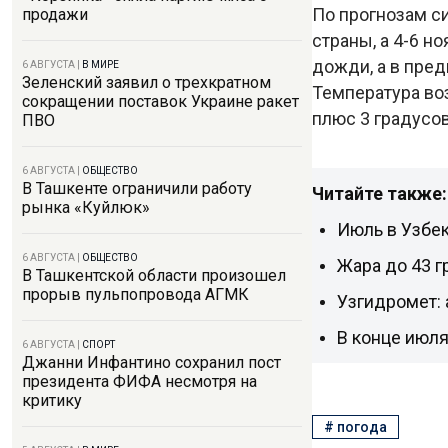
По прогнозам с
продажи
страны, а 4-6 
дожди, а в пред
6 АВГУСТА
|
В МИРЕ
Зеленский заявил о трехкратном
Температура воз
сокращении поставок Украине ракет
плюс 3 градусов
ПВО
6 АВГУСТА
|
ОБЩЕСТВО
В Ташкенте ограничили работу
Читайте также:
рынка «Куйлюк»
Июль в Узбе
6 АВГУСТА
|
ОБЩЕСТВО
Жара до 43 
В Ташкентской области произошел
прорыв пульпопровода АГМК
Узгидромет: 
В конце июля
6 АВГУСТА
|
СПОРТ
Джанни Инфантино сохранил пост
президента ФИФА несмотря на
критику
#
погода