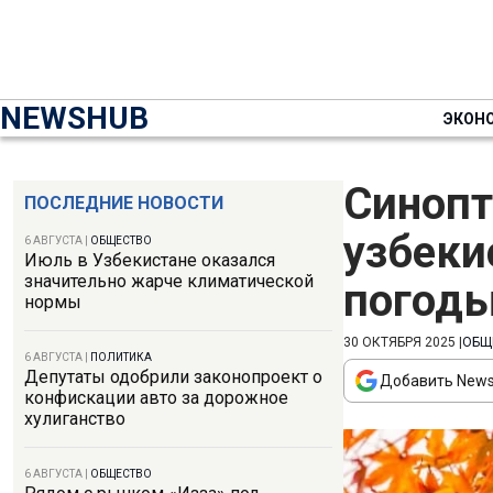
NEWSHUB
ЭКОН
Синопт
ПОСЛЕДНИЕ НОВОСТИ
узбеки
6 АВГУСТА
|
ОБЩЕСТВО
Июль в Узбекистане оказался
значительно жарче климатической
погоды
нормы
30 ОКТЯБРЯ 2025
|
ОБЩ
6 АВГУСТА
|
ПОЛИТИКА
Депутаты одобрили законопроект о
Добавить News
конфискации авто за дорожное
хулиганство
6 АВГУСТА
|
ОБЩЕСТВО