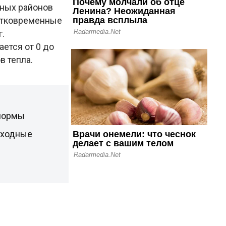
рных районов
ратковременные
г.
ается от 0 до
в тепла.
 нормы
ыходные