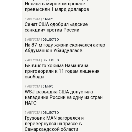
Нолана в мировом прокате
превысили 1 млрд долларов
8 АВГУСТА
|
В МИРЕ
Сенат США одобрил «адские
санкции» против России
8 АВГУСТА
|
ОБЩЕСТВО
На 87-м году жизни скончался актер
Абдуманнон Убайдуллаев
7 АВГУСТА
|
ОБЩЕСТВО
Бывшего хокима Намангана
приговорили к 11 годам лишения
свободы
7 АВГУСТА
|
В МИРЕ
WSJ: разведка США допустила
нападение России на одну из стран
НАТО
7 АВГУСТА
|
ОБЩЕСТВО
Грузовик MAN загорелся и
перевернулся на трассе в
Самаркандской области