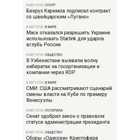
8 АВГУСТА
|
СПОРТ
Бехруз Каримов подписал контракт
со швейцарским «Лугано»
8 АВГУСТА
|
В МИРЕ
Маск отказался разрешить Украине
использовать Starlink для ударов
вглубь России
8 АВГУСТА
|
ОБЩЕСТВО
В Узбекистане выявили волну
кибератак на госорганизации и
компании через RDP
8 АВГУСТА
|
В МИРЕ
СМИ: США рассматривают сценарий
смены власти на Кубе по примеру
Венесуэлы
8 АВГУСТА
|
ПОЛИТИКА
Сенат одобрил закон о правовом
статусе администрации президента
8 АВГУСТА
|
ОБЩЕСТВО
Сборы «Одиссеи» Кристофера