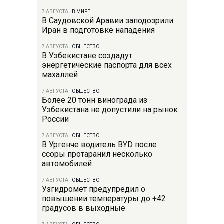
7 АВГУСТА
|
В МИРЕ
В Саудовской Аравии заподозрили
Иран в подготовке нападения
7 АВГУСТА
|
ОБЩЕСТВО
В Узбекистане создадут
энергетические паспорта для всех
махаллей
7 АВГУСТА
|
ОБЩЕСТВО
Более 20 тонн винограда из
Узбекистана не допустили на рынок
России
7 АВГУСТА
|
ОБЩЕСТВО
В Ургенче водитель BYD после
ссоры протаранил несколько
автомобилей
7 АВГУСТА
|
ОБЩЕСТВО
Узгидромет предупредил о
повышении температуры до +42
градусов в выходные