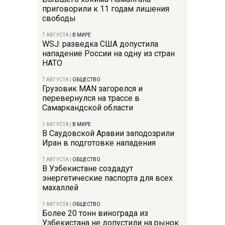
приговорили к 11 годам лишения
свободы
7 АВГУСТА
|
В МИРЕ
WSJ: разведка США допустила
нападение России на одну из стран
НАТО
7 АВГУСТА
|
ОБЩЕСТВО
Грузовик MAN загорелся и
перевернулся на трассе в
Самаркандской области
7 АВГУСТА
|
В МИРЕ
В Саудовской Аравии заподозрили
Иран в подготовке нападения
7 АВГУСТА
|
ОБЩЕСТВО
В Узбекистане создадут
энергетические паспорта для всех
махаллей
7 АВГУСТА
|
ОБЩЕСТВО
Более 20 тонн винограда из
Узбекистана не допустили на рынок