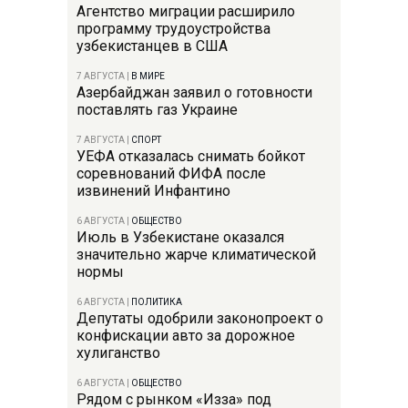
Агентство миграции расширило
программу трудоустройства
узбекистанцев в США
7 АВГУСТА
|
В МИРЕ
Азербайджан заявил о готовности
поставлять газ Украине
7 АВГУСТА
|
СПОРТ
УЕФА отказалась снимать бойкот
соревнований ФИФА после
извинений Инфантино
6 АВГУСТА
|
ОБЩЕСТВО
Июль в Узбекистане оказался
значительно жарче климатической
нормы
6 АВГУСТА
|
ПОЛИТИКА
Депутаты одобрили законопроект о
конфискации авто за дорожное
хулиганство
6 АВГУСТА
|
ОБЩЕСТВО
Рядом с рынком «Изза» под