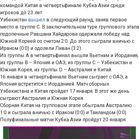
командой Китая в четвертьфинале Кубка Азии среди
игроков до 23 лет.
Узбекистан
вышел
в следующий раунд, заняв первое
место в группе C. В заключительном туре группового этапа
подопечные Равшана Хайдарова одержали победу над
Южной Кореей со счетом 2:0. До этого сыграли вничью с
Ираном (0:0) и одолели Ливан (3:2).
Из группы A в четвертьфинал вышли Вьетнам и Иордания,
из группы B – Япония и ОАЭ, из группы C – Узбекистан и
Южная Корея, из группы D – Австралия и Китай.
16 января в четвертьфинале Вьетнам сыграет с ОАЭ, а
Япония встретится с Иорданией. Матч сборных
Узбекистана и Китая пройдет 17 января. В этот же день
сыграют Австралия и Южная Корея.
Сборная Китая на групповом этапе обыграла Австралию
1:0 и сыграла вничью с Ираком (0:0) и Таиландом (0:0).
Полуфинальные матчи Кубка Азии пройдут 20 января.