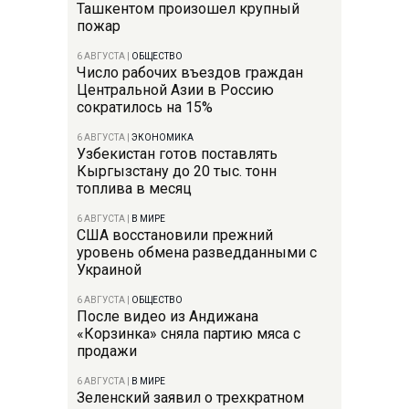
Ташкентом произошел крупный
пожар
6 АВГУСТА
|
ОБЩЕСТВО
Число рабочих въездов граждан
Центральной Азии в Россию
сократилось на 15%
6 АВГУСТА
|
ЭКОНОМИКА
Узбекистан готов поставлять
Кыргызстану до 20 тыс. тонн
топлива в месяц
6 АВГУСТА
|
В МИРЕ
США восстановили прежний
уровень обмена разведданными с
Украиной
6 АВГУСТА
|
ОБЩЕСТВО
После видео из Андижана
«Корзинка» сняла партию мяса с
продажи
6 АВГУСТА
|
В МИРЕ
Зеленский заявил о трехкратном