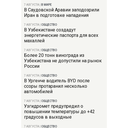
7 АВГУСТА
|
В МИРЕ
В Саудовской Аравии заподозрили
Иран в подготовке нападения
7 АВГУСТА
|
ОБЩЕСТВО
В Узбекистане создадут
энергетические паспорта для всех
махаллей
7 АВГУСТА
|
ОБЩЕСТВО
Более 20 тонн винограда из
Узбекистана не допустили на рынок
России
7 АВГУСТА
|
ОБЩЕСТВО
В Ургенче водитель BYD после
ссоры протаранил несколько
автомобилей
7 АВГУСТА
|
ОБЩЕСТВО
Узгидромет предупредил о
повышении температуры до +42
градусов в выходные
7 АВГУСТА
|
ОБЩЕСТВО