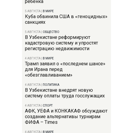
ребенка
5 АВГУСТА
|
В МИРЕ
Куба обвинила США в «геноцидных»
санкциях
5 АВГУСТА
|
ОБЩЕСТВО
В Узбекистане реформируют
кадастровую систему и упростят
регистрацию недвижимости
4 АВГУСТА
|
В МИРЕ
Трамп заявил о «последнем шансе»
для Ирана перед
«обезглавливанием»
4 АВГУСТА
|
ПОЛИТИКА
В Узбекистане внедрят новую
систему оплаты труда госслужащих
4 АВГУСТА
|
СПОРТ
АФК, УЕФА и КОНКАКАФ обсуждают
создание альтернативы турнирам
ФИФА – Times
4 АВГУСТА
|
В МИРЕ