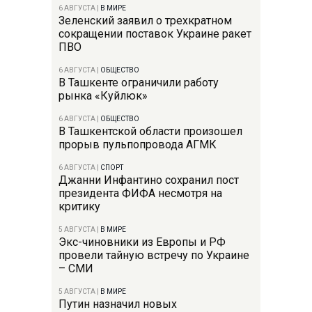
6 АВГУСТА
|
В МИРЕ
Зеленский заявил о трехкратном
сокращении поставок Украине ракет
ПВО
6 АВГУСТА
|
ОБЩЕСТВО
В Ташкенте ограничили работу
рынка «Куйлюк»
6 АВГУСТА
|
ОБЩЕСТВО
В Ташкентской области произошел
прорыв пульпопровода АГМК
6 АВГУСТА
|
СПОРТ
Джанни Инфантино сохранил пост
президента ФИФА несмотря на
критику
5 АВГУСТА
|
В МИРЕ
Экс-чиновники из Европы и РФ
провели тайную встречу по Украине
– СМИ
5 АВГУСТА
|
В МИРЕ
Путин назначил новых