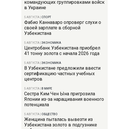
командующих группировками войск
в Украине
5 АВГУСТА
|
СПОРТ
Фабио Каннаваро опроверг слухи о
своей зарплате в сборной
Узбекистана
5 АВГУСТА
|
ЭКОНОМИКА
Центробанк Узбекистана приобрел
41 тонну золота с начала 2026 года
5 АВГУСТА
|
ЭКОНОМИКА
В Узбекистане предложили ввести
сертификацию частных учебных
центров
5 АВГУСТА
|
В МИРЕ
Сестра Ким Чен Ына пригрозила
Японии из-за наращивания военного
потенциала
5 АВГУСТА
|
ОБЩЕСТВО
Женщина пыталась вывезти из
Узбекистана золото в подгузнике