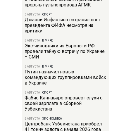
прорыв пульпопровода АГМК
6 АВГУСТА
|
СПОРТ
Джанни Инфантино сохранил пост
президента ФИФА несмотря на
критику
5 АВГУСТА
|
В МИРЕ
Экс-чиновники из Европы и РФ
провели тайную встречу по Украине
– СМИ
5 АВГУСТА
|
В МИРЕ
Путин назначил новых
командующих группировками войск
в Украине
5 АВГУСТА
|
СПОРТ
Фабио Каннаваро опроверг слухи о
своей зарплате в сборной
Узбекистана
5 АВГУСТА
|
ЭКОНОМИКА
Центробанк Узбекистана приобрел
41 тонну золота с начала 2026 года