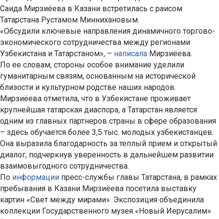
Саида Мирзиёева в Казани встретилась с раисом
Татарстана Рустамом Миннихановым.
«Обсудили ключевые направления динамичного торгово-
экономического сотрудничества между регионами
Узбекистана и Татарстаном», –
написала
Мирзиёева.
По ее словам, стороны особое внимание уделили
гуманитарным связям, основанным на исторической
близости и культурном родстве наших народов.
Мирзиёева отметила, что в Узбекистане проживает
крупнейшая татарская диаспора, а Татарстан является
одним из главных партнеров страны в сфере образования
– здесь обучается более 3,5 тыс. молодых узбекистанцев.
Она выразила благодарность за теплый прием и открытый
диалог, подчеркнув уверенность в дальнейшем развитии
взаимовыгодного сотрудничества.
По
информации
пресс-службы главы Татарстана, в рамках
пребывания в Казани Мирзиёева посетила выставку
картин «Свет между мирами». Экспозиция объединила
коллекции Государственного музея «Новый Иерусалим»