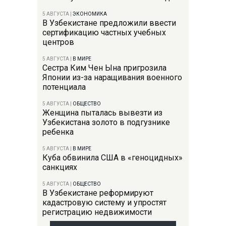
5 АВГУСТА
|
ЭКОНОМИКА
В Узбекистане предложили ввести
сертификацию частных учебных
центров
5 АВГУСТА
|
В МИРЕ
Сестра Ким Чен Ына пригрозила
Японии из-за наращивания военного
потенциала
5 АВГУСТА
|
ОБЩЕСТВО
Женщина пыталась вывезти из
Узбекистана золото в подгузнике
ребенка
5 АВГУСТА
|
В МИРЕ
Куба обвинила США в «геноцидных»
санкциях
5 АВГУСТА
|
ОБЩЕСТВО
В Узбекистане реформируют
кадастровую систему и упростят
регистрацию недвижимости