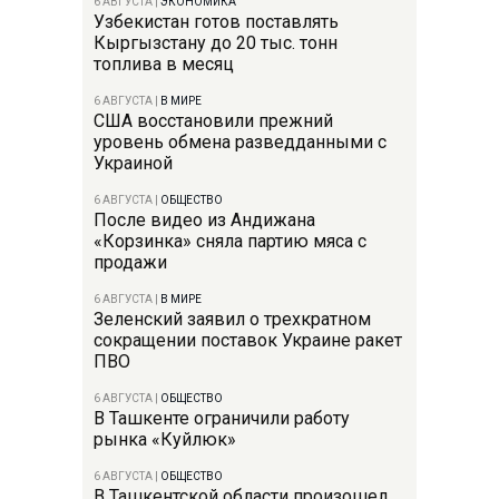
6 АВГУСТА
|
ЭКОНОМИКА
Узбекистан готов поставлять
Кыргызстану до 20 тыс. тонн
топлива в месяц
6 АВГУСТА
|
В МИРЕ
США восстановили прежний
уровень обмена разведданными с
Украиной
6 АВГУСТА
|
ОБЩЕСТВО
После видео из Андижана
«Корзинка» сняла партию мяса с
продажи
6 АВГУСТА
|
В МИРЕ
Зеленский заявил о трехкратном
сокращении поставок Украине ракет
ПВО
6 АВГУСТА
|
ОБЩЕСТВО
В Ташкенте ограничили работу
рынка «Куйлюк»
6 АВГУСТА
|
ОБЩЕСТВО
В Ташкентской области произошел