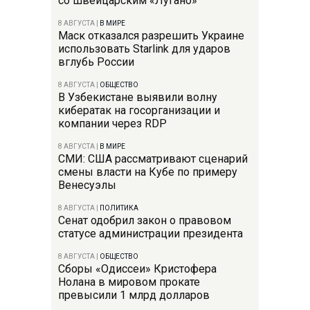
со швейцарским «Лугано»
8 АВГУСТА
|
В МИРЕ
Маск отказался разрешить Украине
использовать Starlink для ударов
вглубь России
8 АВГУСТА
|
ОБЩЕСТВО
В Узбекистане выявили волну
кибератак на госорганизации и
компании через RDP
8 АВГУСТА
|
В МИРЕ
СМИ: США рассматривают сценарий
смены власти на Кубе по примеру
Венесуэлы
8 АВГУСТА
|
ПОЛИТИКА
Сенат одобрил закон о правовом
статусе администрации президента
8 АВГУСТА
|
ОБЩЕСТВО
Сборы «Одиссеи» Кристофера
Нолана в мировом прокате
превысили 1 млрд долларов