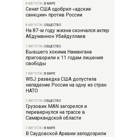
8 АВГУСТА
|
В МИРЕ
Сенат США одобрил «адские
санкции» против России
8 АВГУСТА
|
ОБЩЕСТВО
На 87-м году жизни скончался актер
Абдуманнон Убайдуллаев
7 АВГУСТА
|
ОБЩЕСТВО
Бывшего хокима Намангана
приговорили к 11 годам лишения
свободы
7 АВГУСТА
|
В МИРЕ
WSJ: разведка США допустила
нападение России на одну из стран
НАТО
7 АВГУСТА
|
ОБЩЕСТВО
Грузовик MAN загорелся и
перевернулся на трассе в
Самаркандской области
7 АВГУСТА
|
В МИРЕ
В Саудовской Аравии заподозрили