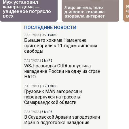
ПОСЛЕДНИЕ НОВОСТИ
7 АВГУСТА
|
ОБЩЕСТВО
Бывшего хокима Намангана
приговорили к 11 годам лишения
свободы
7 АВГУСТА
|
В МИРЕ
WSJ: разведка США допустила
нападение России на одну из стран
НАТО
7 АВГУСТА
|
ОБЩЕСТВО
Грузовик MAN загорелся и
перевернулся на трассе в
Самаркандской области
7 АВГУСТА
|
В МИРЕ
В Саудовской Аравии заподозрили
Иран в подготовке нападения