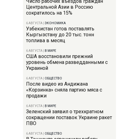
Число рабочих въездов граждан
Центральной Азии в Россию
сократилось на 15%
6 АВГУСТА
|
ЭКОНОМИКА
Узбекистан готов поставлять
Кыргызстану до 20 тыс. тонн
топлива в месяц
6 АВГУСТА
|
В МИРЕ
США восстановили прежний
уровень обмена разведданными с
Украиной
6 АВГУСТА
|
ОБЩЕСТВО
После видео из Андижана
«Корзинка» сняла партию мяса с
продажи
6 АВГУСТА
|
В МИРЕ
Зеленский заявил о трехкратном
сокращении поставок Украине ракет
ПВО
6 АВГУСТА
|
ОБЩЕСТВО