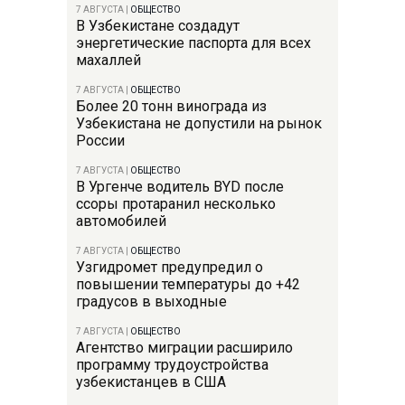
7 АВГУСТА
|
ОБЩЕСТВО
В Узбекистане создадут
энергетические паспорта для всех
махаллей
7 АВГУСТА
|
ОБЩЕСТВО
Более 20 тонн винограда из
Узбекистана не допустили на рынок
России
7 АВГУСТА
|
ОБЩЕСТВО
В Ургенче водитель BYD после
ссоры протаранил несколько
автомобилей
7 АВГУСТА
|
ОБЩЕСТВО
Узгидромет предупредил о
повышении температуры до +42
градусов в выходные
7 АВГУСТА
|
ОБЩЕСТВО
Агентство миграции расширило
программу трудоустройства
узбекистанцев в США