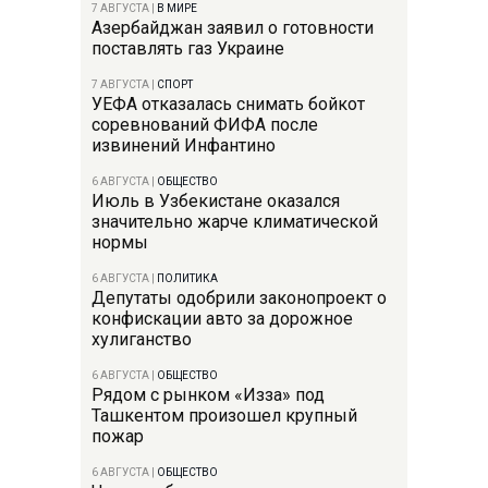
7 АВГУСТА
|
В МИРЕ
Азербайджан заявил о готовности
поставлять газ Украине
7 АВГУСТА
|
СПОРТ
УЕФА отказалась снимать бойкот
соревнований ФИФА после
извинений Инфантино
6 АВГУСТА
|
ОБЩЕСТВО
Июль в Узбекистане оказался
значительно жарче климатической
нормы
6 АВГУСТА
|
ПОЛИТИКА
Депутаты одобрили законопроект о
конфискации авто за дорожное
хулиганство
6 АВГУСТА
|
ОБЩЕСТВО
Рядом с рынком «Изза» под
Ташкентом произошел крупный
пожар
6 АВГУСТА
|
ОБЩЕСТВО