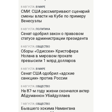
8 АВГУСТА
|
В МИРЕ
СМИ: США рассматривают сценарий
смены власти на Кубе по примеру
Венесуэлы
8 АВГУСТА
|
ПОЛИТИКА
Сенат одобрил закон о правовом
статусе администрации президента
8 АВГУСТА
|
ОБЩЕСТВО
Сборы «Одиссеи» Кристофера
Нолана в мировом прокате
превысили 1 млрд долларов
8 АВГУСТА
|
В МИРЕ
Сенат США одобрил «адские
санкции» против России
8 АВГУСТА
|
ОБЩЕСТВО
На 87-м году жизни скончался актер
Абдуманнон Убайдуллаев
7 АВГУСТА
|
ОБЩЕСТВО
Бывшего хокима Намангана