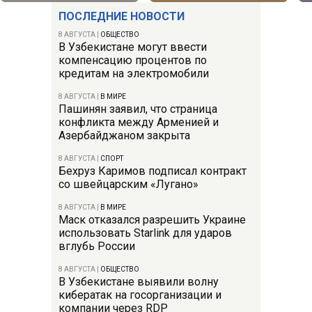
ПОСЛЕДНИЕ НОВОСТИ
8 АВГУСТА
|
ОБЩЕСТВО
В Узбекистане могут ввести
компенсацию процентов по
кредитам на электромобили
8 АВГУСТА
|
В МИРЕ
Пашинян заявил, что страница
конфликта между Арменией и
Азербайджаном закрыта
8 АВГУСТА
|
СПОРТ
Бехруз Каримов подписал контракт
со швейцарским «Лугано»
8 АВГУСТА
|
В МИРЕ
Маск отказался разрешить Украине
использовать Starlink для ударов
вглубь России
8 АВГУСТА
|
ОБЩЕСТВО
В Узбекистане выявили волну
кибератак на госорганизации и
компании через RDP