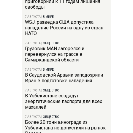
приговорили к 11 годам лишения
свободы
7 АВГУСТА
|
В МИРЕ
WSJ: разведка США допустила
нападение России на одну из стран
НАТО
7 АВГУСТА
|
ОБЩЕСТВО
Грузовик MAN загорелся и
перевернулся на трассе в
Самаркандской области
7 АВГУСТА
|
В МИРЕ
В Саудовской Аравии заподозрили
Иран в подготовке нападения
7 АВГУСТА
|
ОБЩЕСТВО
В Узбекистане создадут
энергетические паспорта для всех
махаллей
7 АВГУСТА
|
ОБЩЕСТВО
Более 20 тонн винограда из
Узбекистана не допустили на рынок