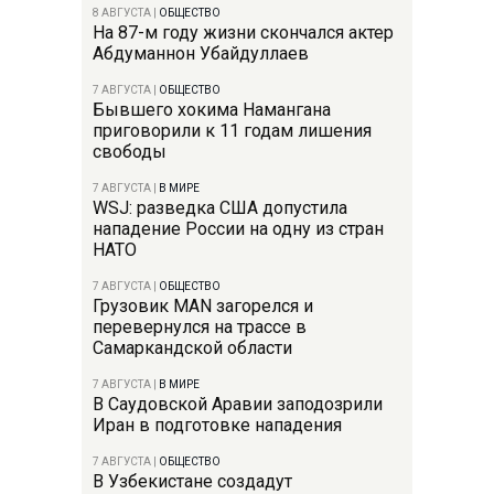
8 АВГУСТА
|
ОБЩЕСТВО
На 87-м году жизни скончался актер
Абдуманнон Убайдуллаев
7 АВГУСТА
|
ОБЩЕСТВО
Бывшего хокима Намангана
приговорили к 11 годам лишения
свободы
7 АВГУСТА
|
В МИРЕ
WSJ: разведка США допустила
нападение России на одну из стран
НАТО
7 АВГУСТА
|
ОБЩЕСТВО
Грузовик MAN загорелся и
перевернулся на трассе в
Самаркандской области
7 АВГУСТА
|
В МИРЕ
В Саудовской Аравии заподозрили
Иран в подготовке нападения
7 АВГУСТА
|
ОБЩЕСТВО
В Узбекистане создадут