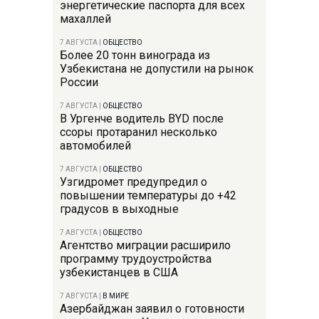
энергетические паспорта для всех
махаллей
7 АВГУСТА
|
ОБЩЕСТВО
Более 20 тонн винограда из
Узбекистана не допустили на рынок
России
7 АВГУСТА
|
ОБЩЕСТВО
В Ургенче водитель BYD после
ссоры протаранил несколько
автомобилей
7 АВГУСТА
|
ОБЩЕСТВО
Узгидромет предупредил о
повышении температуры до +42
градусов в выходные
7 АВГУСТА
|
ОБЩЕСТВО
Агентство миграции расширило
программу трудоустройства
узбекистанцев в США
7 АВГУСТА
|
В МИРЕ
Азербайджан заявил о готовности