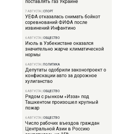
поставлять газ Украине
7 АВГУСТА
|
СПОРТ
УЕФА отказалась снимать бойкот
соревнований ФИФА после
извинений Инфантино
6 АВГУСТА
|
ОБЩЕСТВО
Июль в Узбекистане оказался
значительно жарче климатической
нормы
6 АВГУСТА
|
ПОЛИТИКА
Депутаты одобрили законопроект о
конфискации авто за дорожное
хулиганство
6 АВГУСТА
|
ОБЩЕСТВО
Рядом с рынком «Изза» под
Ташкентом произошел крупный
пожар
6 АВГУСТА
|
ОБЩЕСТВО
Число рабочих въездов граждан
Центральной Азии в Россию