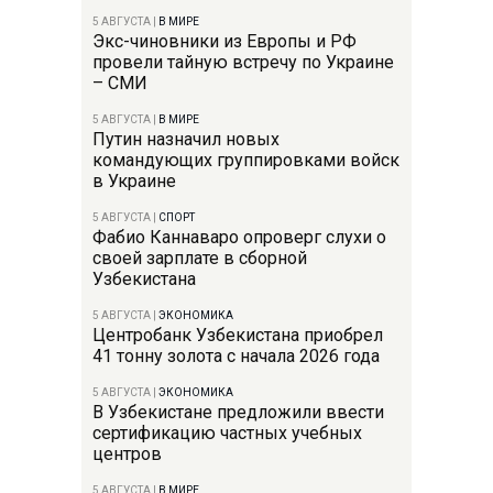
5 АВГУСТА
|
В МИРЕ
Экс-чиновники из Европы и РФ
провели тайную встречу по Украине
– СМИ
5 АВГУСТА
|
В МИРЕ
Путин назначил новых
командующих группировками войск
в Украине
5 АВГУСТА
|
СПОРТ
Фабио Каннаваро опроверг слухи о
своей зарплате в сборной
Узбекистана
5 АВГУСТА
|
ЭКОНОМИКА
Центробанк Узбекистана приобрел
41 тонну золота с начала 2026 года
5 АВГУСТА
|
ЭКОНОМИКА
В Узбекистане предложили ввести
сертификацию частных учебных
центров
5 АВГУСТА
|
В МИРЕ