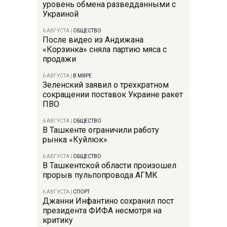
уровень обмена разведданными с
Украиной
6 АВГУСТА
|
ОБЩЕСТВО
После видео из Андижана
«Корзинка» сняла партию мяса с
продажи
6 АВГУСТА
|
В МИРЕ
Зеленский заявил о трехкратном
сокращении поставок Украине ракет
ПВО
6 АВГУСТА
|
ОБЩЕСТВО
В Ташкенте ограничили работу
рынка «Куйлюк»
6 АВГУСТА
|
ОБЩЕСТВО
В Ташкентской области произошел
прорыв пульпопровода АГМК
6 АВГУСТА
|
СПОРТ
Джанни Инфантино сохранил пост
президента ФИФА несмотря на
критику