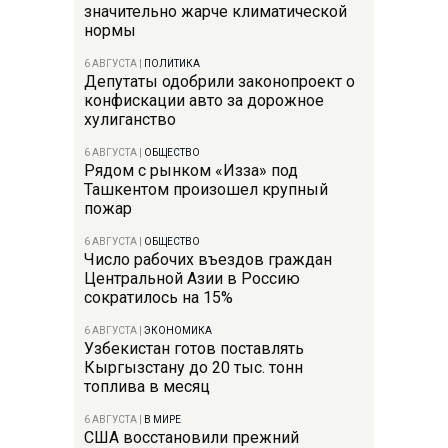
значительно жарче климатической
нормы
6 АВГУСТА
|
ПОЛИТИКА
Депутаты одобрили законопроект о
конфискации авто за дорожное
хулиганство
6 АВГУСТА
|
ОБЩЕСТВО
Рядом с рынком «Изза» под
Ташкентом произошел крупный
пожар
6 АВГУСТА
|
ОБЩЕСТВО
Число рабочих въездов граждан
Центральной Азии в Россию
сократилось на 15%
6 АВГУСТА
|
ЭКОНОМИКА
Узбекистан готов поставлять
Кыргызстану до 20 тыс. тонн
топлива в месяц
6 АВГУСТА
|
В МИРЕ
США восстановили прежний