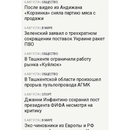
6 АВГУСТА
|
ОБЩЕСТВО
После видео из Андижана
«Корзинка» сняла партию мяса с
продажи
6 АВГУСТА
|
В МИРЕ
Зеленский заявил о трехкратном
сокращении поставок Украине ракет
ПВО
6 АВГУСТА
|
ОБЩЕСТВО
В Ташкенте ограничили работу
рынка «Куйлюк»
6 АВГУСТА
|
ОБЩЕСТВО
В Ташкентской области произошел
прорыв пульпопровода АГМК
6 АВГУСТА
|
СПОРТ
Джанни Инфантино сохранил пост
президента ФИФА несмотря на
критику
5 АВГУСТА
|
В МИРЕ
Экс-чиновники из Европы и РФ