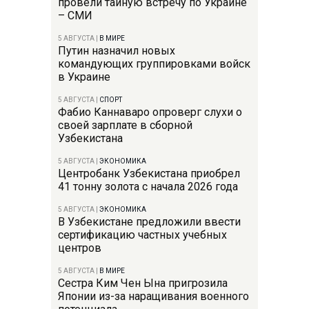
провели тайную встречу по Украине
– СМИ
5 АВГУСТА
|
В МИРЕ
Путин назначил новых
командующих группировками войск
в Украине
5 АВГУСТА
|
СПОРТ
Фабио Каннаваро опроверг слухи о
своей зарплате в сборной
Узбекистана
5 АВГУСТА
|
ЭКОНОМИКА
Центробанк Узбекистана приобрел
41 тонну золота с начала 2026 года
5 АВГУСТА
|
ЭКОНОМИКА
В Узбекистане предложили ввести
сертификацию частных учебных
центров
5 АВГУСТА
|
В МИРЕ
Сестра Ким Чен Ына пригрозила
Японии из-за наращивания военного