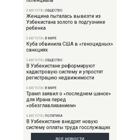
потенциала
5 АВГУСТА
|
ОБЩЕСТВО
Женщина пыталась вывезти из
Узбекистана золото в подгузнике
ребенка
5 АВГУСТА
|
В МИРЕ
Куба обвинила США в «геноцидных»
санкциях
5 АВГУСТА
|
ОБЩЕСТВО
В Узбекистане реформируют
кадастровую систему и упростят
регистрацию недвижимости
4 АВГУСТА
|
В МИРЕ
Трамп заявил о «последнем шансе»
для Ирана перед
«обезглавливанием»
4 АВГУСТА
|
ПОЛИТИКА
В Узбекистане внедрят новую
систему оплаты труда госслужащих
ВСЕ НОВОСТИ