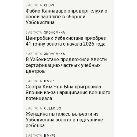
5 АВГУСТА
|
СПОРТ
Фабио Каннаваро опроверг слухи о
своей зарплате в сборной
Узбекистана
5 АВГУСТА
|
ЭКОНОМИКА
Центробанк Узбекистана приобрел
41 тонну золота с начала 2026 года
5 АВГУСТА
|
ЭКОНОМИКА
В Узбекистане предложили ввести
сертификацию частных учебных
центров
5 АВГУСТА
|
В МИРЕ
Сестра Ким Чен Ына пригрозила
Японии из-за наращивания военного
потенциала
5 АВГУСТА
|
ОБЩЕСТВО
Женщина пыталась вывезти из
Узбекистана золото в подгузнике
ребенка
5 АВГУСТА
|
В МИРЕ