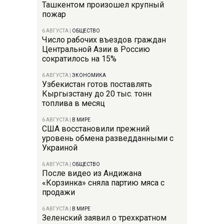
Ташкентом произошел крупный
пожар
6 АВГУСТА
|
ОБЩЕСТВО
Число рабочих въездов граждан
Центральной Азии в Россию
сократилось на 15%
6 АВГУСТА
|
ЭКОНОМИКА
Узбекистан готов поставлять
Кыргызстану до 20 тыс. тонн
топлива в месяц
6 АВГУСТА
|
В МИРЕ
США восстановили прежний
уровень обмена разведданными с
Украиной
6 АВГУСТА
|
ОБЩЕСТВО
После видео из Андижана
«Корзинка» сняла партию мяса с
продажи
6 АВГУСТА
|
В МИРЕ
Зеленский заявил о трехкратном