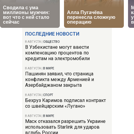
ПОСЛЕДНИЕ НОВОСТИ
8 АВГУСТА
|
ОБЩЕСТВО
В Узбекистане могут ввести
компенсацию процентов по
кредитам на электромобили
8 АВГУСТА
|
В МИРЕ
Пашинян заявил, что страница
конфликта между Арменией и
Азербайджаном закрыта
8 АВГУСТА
|
СПОРТ
Бехруз Каримов подписал контракт
со швейцарским «Лугано»
8 АВГУСТА
|
В МИРЕ
Маск отказался разрешить Украине
использовать Starlink для ударов
вглубь России