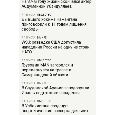
На 87-м году жизни скончался актер
Абдуманнон Убайдуллаев
7 АВГУСТА
|
ОБЩЕСТВО
Бывшего хокима Намангана
приговорили к 11 годам лишения
свободы
7 АВГУСТА
|
В МИРЕ
WSJ: разведка США допустила
нападение России на одну из стран
НАТО
7 АВГУСТА
|
ОБЩЕСТВО
Грузовик MAN загорелся и
перевернулся на трассе в
Самаркандской области
7 АВГУСТА
|
В МИРЕ
В Саудовской Аравии заподозрили
Иран в подготовке нападения
7 АВГУСТА
|
ОБЩЕСТВО
В Узбекистане создадут
энергетические паспорта для всех