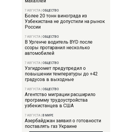
махаллей
7 АВГУСТА
|
ОБЩЕСТВО
Более 20 тонн винограда из
Узбекистана не допустили на рынок
России
7 АВГУСТА
|
ОБЩЕСТВО
В Ургенче водитель BYD после
ссоры протаранил несколько
автомобилей
7 АВГУСТА
|
ОБЩЕСТВО
Узгидромет предупредил о
повышении температуры до +42
градусов в выходные
7 АВГУСТА
|
ОБЩЕСТВО
Агентство миграции расширило
программу трудоустройства
узбекистанцев в США
7 АВГУСТА
|
В МИРЕ
Азербайджан заявил о готовности
поставлять газ Украине