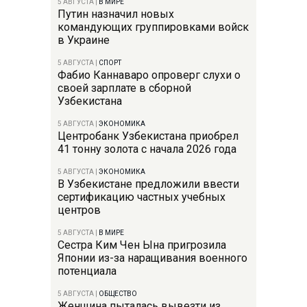
5 АВГУСТА
|
В МИРЕ
Путин назначил новых
командующих группировками войск
в Украине
5 АВГУСТА
|
СПОРТ
Фабио Каннаваро опроверг слухи о
своей зарплате в сборной
Узбекистана
5 АВГУСТА
|
ЭКОНОМИКА
Центробанк Узбекистана приобрел
41 тонну золота с начала 2026 года
5 АВГУСТА
|
ЭКОНОМИКА
В Узбекистане предложили ввести
сертификацию частных учебных
центров
5 АВГУСТА
|
В МИРЕ
Сестра Ким Чен Ына пригрозила
Японии из-за наращивания военного
потенциала
5 АВГУСТА
|
ОБЩЕСТВО
Женщина пыталась вывезти из