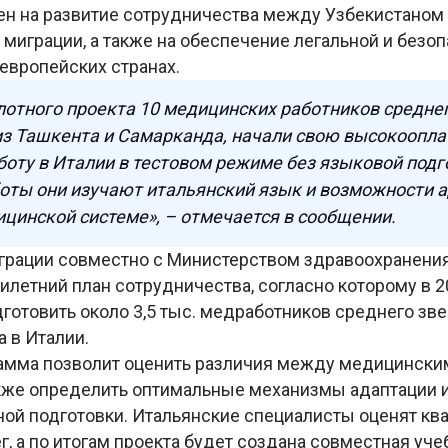
ен на развитие сотрудничества между Узбекистаном 
миграции, а также на обеспечение легальной и безо
 европейских странах.
лотного проекта 10 медицинских работников среднег
из Ташкента и Самарканда, начали свою высокоопла
оту в Италии в тестовом режиме без языковой подг
оты они изучают итальянский язык и возможности 
цинской системе», – отмечается в сообщении.
играции совместно с Министерством здравоохранени
илетний план сотрудничества, согласно которому в 2
готовить около 3,5 тыс. медработников среднего зв
 в Италии.
амма позволит оценить различия между медицински
также определить оптимальные механизмы адаптации 
ой подготовки. Итальянские специалисты оценят к
г, а по итогам проекта будет создана совместная уче