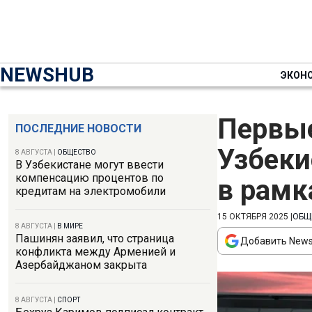
NEWSHUB
ЭКОН
Первые
ПОСЛЕДНИЕ НОВОСТИ
Узбеки
8 АВГУСТА
|
ОБЩЕСТВО
В Узбекистане могут ввести
компенсацию процентов по
в рамк
кредитам на электромобили
15 ОКТЯБРЯ 2025
|
ОБЩ
8 АВГУСТА
|
В МИРЕ
Пашинян заявил, что страница
Добавить News
конфликта между Арменией и
Азербайджаном закрыта
8 АВГУСТА
|
СПОРТ