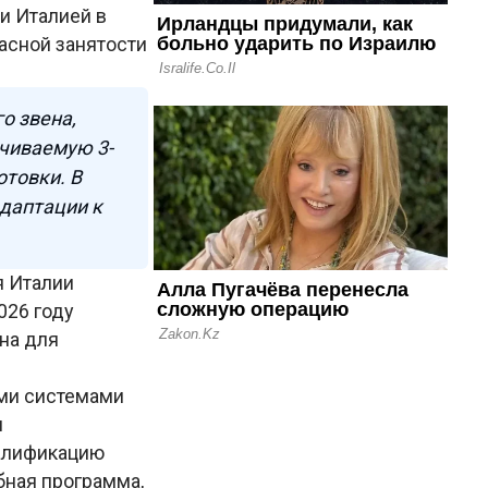
и Италией в
пасной занятости
о звена,
чиваемую 3-
отовки. В
адаптации к
я Италии
026 году
ена для
ми системами
и
валификацию
бная программа,