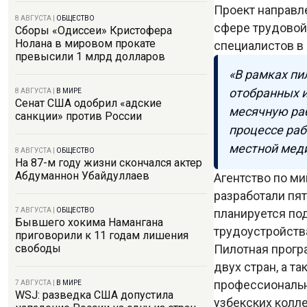
Проект направл
8 АВГУСТА
|
ОБЩЕСТВО
сфере трудовой 
Сборы «Одиссеи» Кристофера
Нолана в мировом прокате
специалистов в
превысили 1 млрд долларов
«В рамках пи
отобранных 
8 АВГУСТА
|
В МИРЕ
Сенат США одобрил «адские
месячную раб
санкции» против России
процессе раб
местной меди
8 АВГУСТА
|
ОБЩЕСТВО
На 87-м году жизни скончался актер
Абдуманнон Убайдуллаев
Агентство по м
разработали пят
планируется под
7 АВГУСТА
|
ОБЩЕСТВО
Бывшего хокима Намангана
трудоустройства
приговорили к 11 годам лишения
Пилотная прогр
свободы
двух стран, а 
профессиональн
7 АВГУСТА
|
В МИРЕ
WSJ: разведка США допустила
узбекских колле