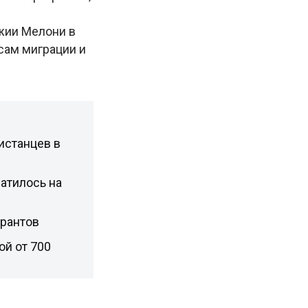
жии Мелони в
сам миграции и
истанцев в
атилось на
грантов
ой от 700