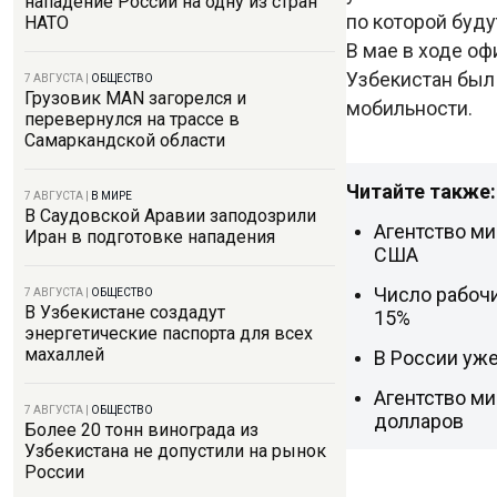
нападение России на одну из стран
по которой буд
НАТО
В мае в ходе о
Узбекистан бы
7 АВГУСТА
|
ОБЩЕСТВО
Грузовик MAN загорелся и
мобильности.
перевернулся на трассе в
Самаркандской области
Читайте также:
7 АВГУСТА
|
В МИРЕ
В Саудовской Аравии заподозрили
Агентство ми
Иран в подготовке нападения
США
Число рабоч
7 АВГУСТА
|
ОБЩЕСТВО
В Узбекистане создадут
15%
энергетические паспорта для всех
махаллей
В России уж
Агентство ми
7 АВГУСТА
|
ОБЩЕСТВО
долларов
Более 20 тонн винограда из
Узбекистана не допустили на рынок
России