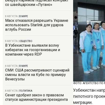
Бехруз Каримов подписал контракт
со швейцарским «Лугано»
8 АВГУСТА
|
В МИРЕ
Маск отказался разрешить Украине
использовать Starlink для ударов
вглубь России
8 АВГУСТА
|
ОБЩЕСТВО
В Узбекистане выявили волну
кибератак на госорганизации и
компании через RDP
8 АВГУСТА
|
В МИРЕ
СМИ: США рассматривают сценарий
смены власти на Кубе по примеру
Венесуэлы
ФОТО: АГЕНТСТВО ПО
Узбекистан нап
8 АВГУСТА
|
ПОЛИТИКА
Сенат одобрил закон о правовом
пилотного проек
статусе администрации президента
миграции.