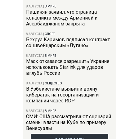
8 АВГУСТА
|
В МИРЕ
Пашинян заявил, что страница
конфликта между Арменией и
Азербайджаном закрыта
8 АВГУСТА
|
СПОРТ
Бехруз Каримов подписал контракт
со швейцарским «Лугано»
8 АВГУСТА
|
В МИРЕ
Маск отказался разрешить Украине
использовать Starlink для ударов
вглубь России
8 АВГУСТА
|
ОБЩЕСТВО
В Узбекистане выявили волну
кибератак на госорганизации и
компании через RDP
8 АВГУСТА
|
В МИРЕ
СМИ: США рассматривают сценарий
смены власти на Кубе по примеру
Венесуэлы