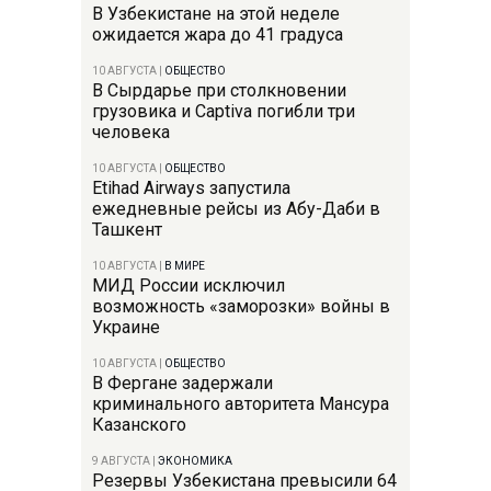
В Узбекистане на этой неделе
ожидается жара до 41 градуса
10 АВГУСТА
|
ОБЩЕСТВО
В Сырдарье при столкновении
грузовика и Captiva погибли три
человека
10 АВГУСТА
|
ОБЩЕСТВО
Etihad Airways запустила
ежедневные рейсы из Абу-Даби в
Ташкент
10 АВГУСТА
|
В МИРЕ
МИД России исключил
возможность «заморозки» войны в
Украине
10 АВГУСТА
|
ОБЩЕСТВО
В Фергане задержали
криминального авторитета Мансура
Казанского
9 АВГУСТА
|
ЭКОНОМИКА
Резервы Узбекистана превысили 64