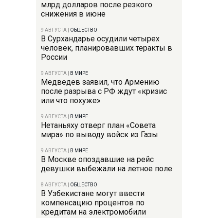
млрд долларов после резкого
снижения в июне
9 АВГУСТА
|
ОБЩЕСТВО
В Сурхандарье осудили четырех
человек, планировавших теракты в
России
9 АВГУСТА
|
В МИРЕ
Медведев заявил, что Армению
после разрыва с РФ ждут «кризис
или что похуже»
9 АВГУСТА
|
В МИРЕ
Нетаньяху отверг план «Совета
мира» по выводу войск из Газы
9 АВГУСТА
|
В МИРЕ
В Москве опоздавшие на рейс
девушки выбежали на летное поле
8 АВГУСТА
|
ОБЩЕСТВО
В Узбекистане могут ввести
компенсацию процентов по
кредитам на электромобили