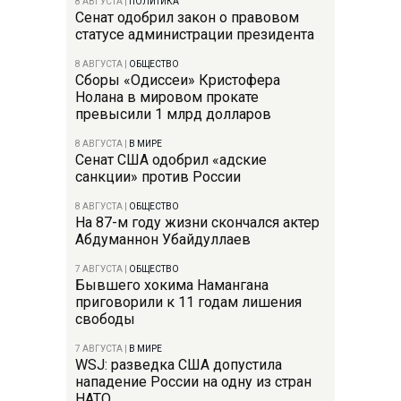
8 АВГУСТА
|
ПОЛИТИКА
Сенат одобрил закон о правовом
статусе администрации президента
8 АВГУСТА
|
ОБЩЕСТВО
Сборы «Одиссеи» Кристофера
Нолана в мировом прокате
превысили 1 млрд долларов
8 АВГУСТА
|
В МИРЕ
Сенат США одобрил «адские
санкции» против России
8 АВГУСТА
|
ОБЩЕСТВО
На 87-м году жизни скончался актер
Абдуманнон Убайдуллаев
7 АВГУСТА
|
ОБЩЕСТВО
Бывшего хокима Намангана
приговорили к 11 годам лишения
свободы
7 АВГУСТА
|
В МИРЕ
WSJ: разведка США допустила
нападение России на одну из стран
НАТО