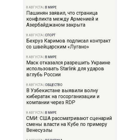
8 АВГУСТА
|
В МИРЕ
Пашинян заявил, что страница
конфликта между Арменией и
Азербайджаном закрыта
8 АВГУСТА
|
СПОРТ
Бехруз Каримов подписал контракт
со швейцарским «Лугано»
8 АВГУСТА
|
В МИРЕ
Маск отказался разрешить Украине
использовать Starlink для ударов
вглубь России
8 АВГУСТА
|
ОБЩЕСТВО
В Узбекистане выявили волну
кибератак на госорганизации и
компании через RDP
8 АВГУСТА
|
В МИРЕ
СМИ: США рассматривают сценарий
смены власти на Кубе по примеру
Венесуэлы