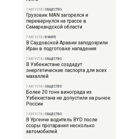
7 АВГУСТА
|
ОБЩЕСТВО
Грузовик MAN загорелся и
перевернулся на трассе в
Самаркандской области
7 АВГУСТА
|
В МИРЕ
В Саудовской Аравии заподозрили
Иран в подготовке нападения
7 АВГУСТА
|
ОБЩЕСТВО
В Узбекистане создадут
энергетические паспорта для всех
махаллей
7 АВГУСТА
|
ОБЩЕСТВО
Более 20 тонн винограда из
Узбекистана не допустили на рынок
России
7 АВГУСТА
|
ОБЩЕСТВО
В Ургенче водитель BYD после
ссоры протаранил несколько
автомобилей