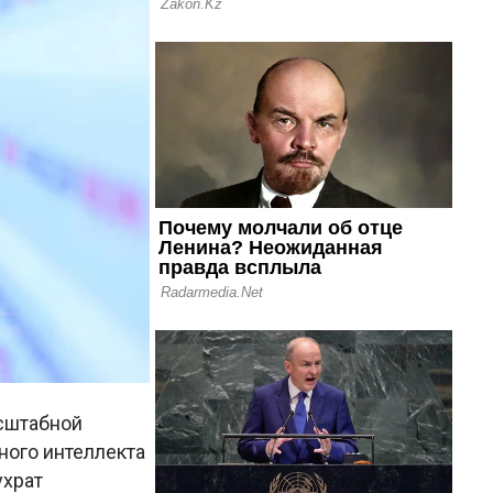
сштабной
ного интеллекта
ухрат