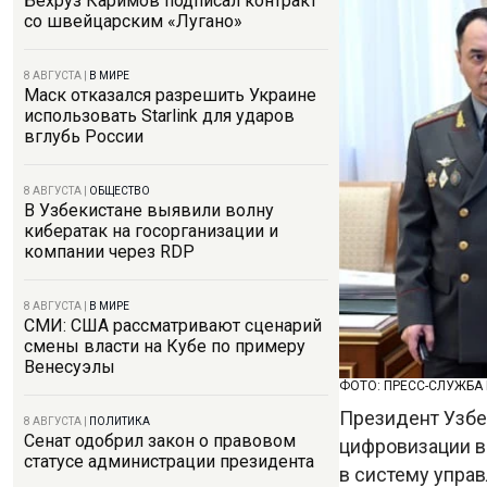
Бехруз Каримов подписал контракт
со швейцарским «Лугано»
8 АВГУСТА
|
В МИРЕ
Маск отказался разрешить Украине
использовать Starlink для ударов
вглубь России
8 АВГУСТА
|
ОБЩЕСТВО
В Узбекистане выявили волну
кибератак на госорганизации и
компании через RDP
8 АВГУСТА
|
В МИРЕ
СМИ: США рассматривают сценарий
смены власти на Кубе по примеру
Венесуэлы
ФОТО: ПРЕСС-СЛУЖБА
Президент Узбе
8 АВГУСТА
|
ПОЛИТИКА
Сенат одобрил закон о правовом
цифровизации в
статусе администрации президента
в систему упра