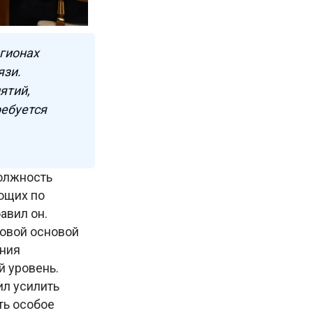
егионах
язи.
ятий,
ребуется
олжность
ующих по
авил он.
овой основой
ения
й уровень.
ил усилить
ть особое