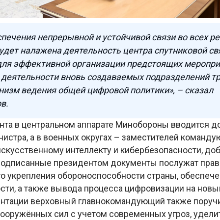
спечения непрерывной и устойчивой связи во всех р
удет налажена деятельность центра спутниковой св
для эффективной организации предстоящих меропри
 деятельности вновь создаваемых подразделений т
изм ведения общей цифровой политики», – сказал
в.
нта в центральном аппарате Минобороны вводится д
нистра, а в военных округах – заместителей команд
искусственному интеллекту и кибербезопасности, доб
 подписанные президентом документы послужат прав
о укрепления обороноспособности страны, обеспеч
сти, а также вывода процесса цифровизации на новы
ентации верховный главнокомандующий также поруч
вооружённых сил с учетом современных угроз, удели