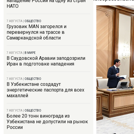
нападение России на одну из стран
НАТО
7 АВГУСТА
|
ОБЩЕСТВО
Грузовик MAN загорелся и
перевернулся на трассе в
Самаркандской области
7 АВГУСТА
|
В МИРЕ
В Саудовской Аравии заподозрили
Иран в подготовке нападения
7 АВГУСТА
|
ОБЩЕСТВО
В Узбекистане создадут
энергетические паспорта для всех
махаллей
7 АВГУСТА
|
ОБЩЕСТВО
Более 20 тонн винограда из
Узбекистана не допустили на рынок
России