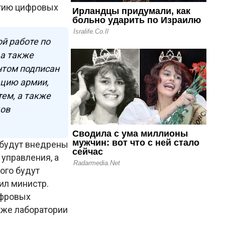
итию цифровых
й работе по
 а также
нтом подписан
ацию армии,
ем, а также
дов
 будут внедрены
управления, а
ого будут
ил министр.
ифровых
акже лаборатории