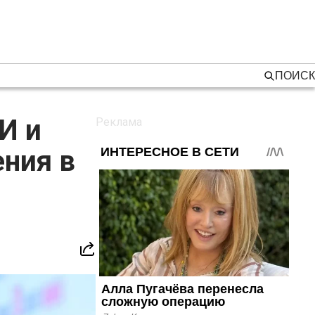
ПОИСК
И и
ния в