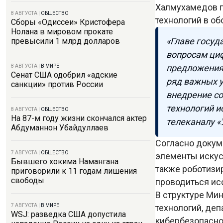
Халмухамедов п
8 АВГУСТА
|
ОБЩЕСТВО
технологий в о
Сборы «Одиссеи» Кристофера
Нолана в мировом прокате
«Главе госуд
превысили 1 млрд долларов
вопросам циф
предложения
8 АВГУСТА
|
В МИРЕ
Сенат США одобрил «адские
ряд важных у
санкции» против России
внедрение с
технологий и
8 АВГУСТА
|
ОБЩЕСТВО
На 87-м году жизни скончался актер
телеканалу «
Абдуманнон Убайдуллаев
Согласно докум
7 АВГУСТА
|
ОБЩЕСТВО
элементы искус
Бывшего хокима Намангана
также роботизи
приговорили к 11 годам лишения
свободы
проводиться ис
В структуре Ми
технологий, деп
7 АВГУСТА
|
В МИРЕ
WSJ: разведка США допустила
кибербезопасно