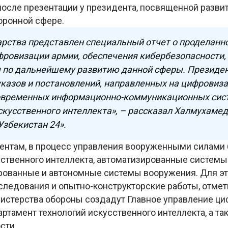
осле презентации у президента, посвященной разв
боронной сфере.
арства представлен специальный отчет о проделанно
ровизации армии, обеспечения кибербезопасности,
 по дальнейшему развитию данной сферы. Президе
казов и постановлений, направленных на цифровиз
овременных информационно-коммуникационных сист
скусственного интеллекта», – рассказал Халмухаме
Узбекистан 24».
ентам, в процесс управления вооруженными силами
ственного интеллекта, автоматизированные системы 
рованные и автономные системы вооружения. Для эт
следования и опытно-конструкторские работы, отмет
нистерства обороны создадут Главное управление ц
артамент технологий искусственного интеллекта, а т
сти.