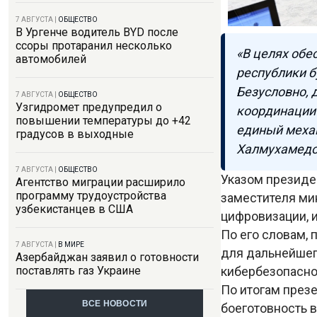
7 АВГУСТА
|
ОБЩЕСТВО
В Ургенче водитель BYD после
ссоры протаранил несколько
«В целях обе
автомобилей
республики б
Безусловно, 
7 АВГУСТА
|
ОБЩЕСТВО
Узгидромет предупредил о
координации
повышении температуры до +42
единый механ
градусов в выходные
Халмухамедо
7 АВГУСТА
|
ОБЩЕСТВО
Указом президе
Агентство миграции расширило
программу трудоустройства
заместителя ми
узбекистанцев в США
цифровизации, 
По его словам,
7 АВГУСТА
|
В МИРЕ
для дальнейшег
Азербайджан заявил о готовности
кибербезопасно
поставлять газ Украине
По итогам през
ВСЕ НОВОСТИ
боеготовность 