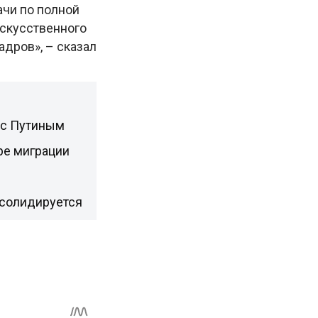
ачи по полной
скусственного
дров», – сказал
 с Путиным
ре миграции
нсолидируется