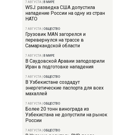
7 АВГУСТА
|
В МИРЕ
WSJ: разведка США допустила
нападение России на одну из стран
НАТО
7 АВГУСТА
|
ОБЩЕСТВО
Грузовик MAN загорелся и
перевернулся на трассе в
Самаркандской области
7 АВГУСТА
|
В МИРЕ
В Саудовской Аравии заподозрили
Иран в подготовке нападения
7 АВГУСТА
|
ОБЩЕСТВО
В Узбекистане создадут
энергетические паспорта для всех
махаллей
7 АВГУСТА
|
ОБЩЕСТВО
Более 20 тонн винограда из
Узбекистана не допустили на рынок
России
7 АВГУСТА
|
ОБЩЕСТВО