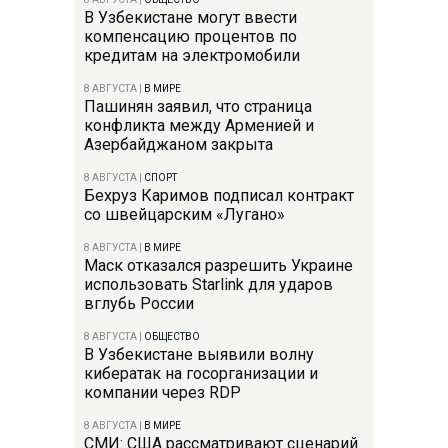
В Узбекистане могут ввести
компенсацию процентов по
кредитам на электромобили
8 АВГУСТА
|
В МИРЕ
Пашинян заявил, что страница
конфликта между Арменией и
Азербайджаном закрыта
8 АВГУСТА
|
СПОРТ
Бехруз Каримов подписал контракт
со швейцарским «Лугано»
8 АВГУСТА
|
В МИРЕ
Маск отказался разрешить Украине
использовать Starlink для ударов
вглубь России
8 АВГУСТА
|
ОБЩЕСТВО
В Узбекистане выявили волну
кибератак на госорганизации и
компании через RDP
8 АВГУСТА
|
В МИРЕ
СМИ: США рассматривают сценарий