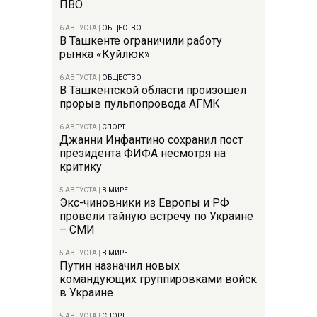
ПВО
6 АВГУСТА
|
ОБЩЕСТВО
В Ташкенте ограничили работу
рынка «Куйлюк»
6 АВГУСТА
|
ОБЩЕСТВО
В Ташкентской области произошел
прорыв пульпопровода АГМК
6 АВГУСТА
|
СПОРТ
Джанни Инфантино сохранил пост
президента ФИФА несмотря на
критику
5 АВГУСТА
|
В МИРЕ
Экс-чиновники из Европы и РФ
провели тайную встречу по Украине
– СМИ
5 АВГУСТА
|
В МИРЕ
Путин назначил новых
командующих группировками войск
в Украине
5 АВГУСТА
|
СПОРТ