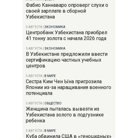
Фабио Каннаваро опроверг слухи о
своей зарплате в сборной
Узбекистана
5 АВГУСТА
|
ЭКОНОМИКА
Центробанк Узбекистана приобрел
41 тонну золота с начала 2026 года
5 АВГУСТА
|
ЭКОНОМИКА
В Узбекистане предложили ввести
сертификацию частных учебных
центров
5 АВГУСТА
|
В МИРЕ
Сестра Ким Чен Ына пригрозила
Японии из-за наращивания военного
потенциала
5 АВГУСТА
|
ОБЩЕСТВО
Женщина пыталась вывезти из
Узбекистана золото в подгузнике
ребенка
5 АВГУСТА
|
В МИРЕ
Куба обвинила США в «геноцидных»