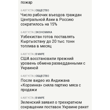
пожар
6 АВГУСТА
|
ОБЩЕСТВО
Число рабочих въездов граждан
Центральной Азии в Россию
сократилось на 15%
6 АВГУСТА
|
ЭКОНОМИКА
Узбекистан готов поставлять
Кыргызстану до 20 тыс. тонн
топлива в месяц
6 АВГУСТА
|
В МИРЕ
США восстановили прежний
уровень обмена разведданными с
Украиной
6 АВГУСТА
|
ОБЩЕСТВО
После видео из Андижана
«Корзинка» сняла партию мяса с
продажи
6 АВГУСТА
|
В МИРЕ
Зеленский заявил о трехкратном
сокращении поставок Украине ракет