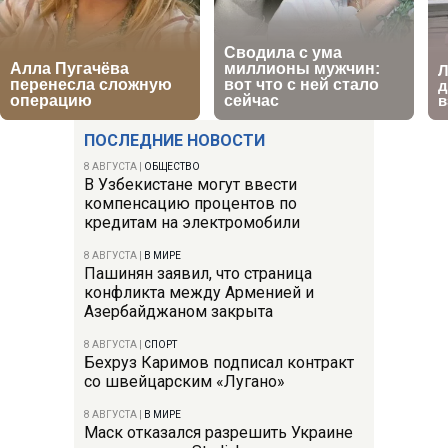
ПОСЛЕДНИЕ НОВОСТИ
8 АВГУСТА
|
ОБЩЕСТВО
В Узбекистане могут ввести
компенсацию процентов по
кредитам на электромобили
8 АВГУСТА
|
В МИРЕ
Пашинян заявил, что страница
конфликта между Арменией и
Азербайджаном закрыта
8 АВГУСТА
|
СПОРТ
Бехруз Каримов подписал контракт
со швейцарским «Лугано»
8 АВГУСТА
|
В МИРЕ
Маск отказался разрешить Украине