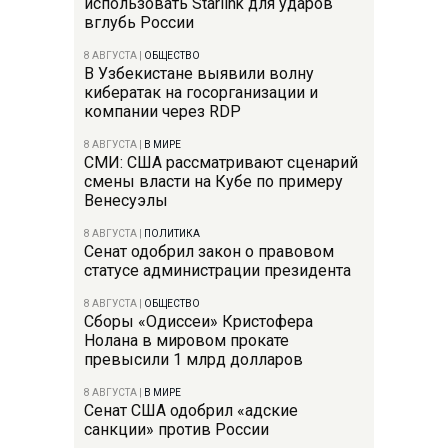
использовать Starlink для ударов
вглубь России
8 АВГУСТА
|
ОБЩЕСТВО
В Узбекистане выявили волну
кибератак на госорганизации и
компании через RDP
8 АВГУСТА
|
В МИРЕ
СМИ: США рассматривают сценарий
смены власти на Кубе по примеру
Венесуэлы
8 АВГУСТА
|
ПОЛИТИКА
Сенат одобрил закон о правовом
статусе администрации президента
8 АВГУСТА
|
ОБЩЕСТВО
Сборы «Одиссеи» Кристофера
Нолана в мировом прокате
превысили 1 млрд долларов
8 АВГУСТА
|
В МИРЕ
Сенат США одобрил «адские
санкции» против России