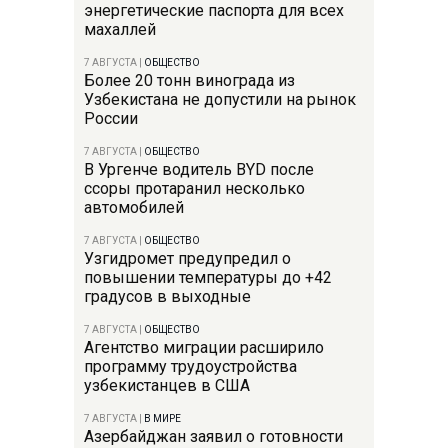
энергетические паспорта для всех
махаллей
7 АВГУСТА
|
ОБЩЕСТВО
Более 20 тонн винограда из
Узбекистана не допустили на рынок
России
7 АВГУСТА
|
ОБЩЕСТВО
В Ургенче водитель BYD после
ссоры протаранил несколько
автомобилей
7 АВГУСТА
|
ОБЩЕСТВО
Узгидромет предупредил о
повышении температуры до +42
градусов в выходные
7 АВГУСТА
|
ОБЩЕСТВО
Агентство миграции расширило
программу трудоустройства
узбекистанцев в США
7 АВГУСТА
|
В МИРЕ
Азербайджан заявил о готовности