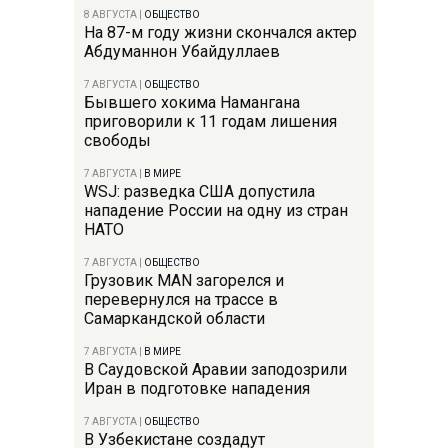
8 АВГУСТА
|
ОБЩЕСТВО
На 87-м году жизни скончался актер
Абдуманнон Убайдуллаев
7 АВГУСТА
|
ОБЩЕСТВО
Бывшего хокима Намангана
приговорили к 11 годам лишения
свободы
7 АВГУСТА
|
В МИРЕ
WSJ: разведка США допустила
нападение России на одну из стран
НАТО
7 АВГУСТА
|
ОБЩЕСТВО
Грузовик MAN загорелся и
перевернулся на трассе в
Самаркандской области
7 АВГУСТА
|
В МИРЕ
В Саудовской Аравии заподозрили
Иран в подготовке нападения
7 АВГУСТА
|
ОБЩЕСТВО
В Узбекистане создадут