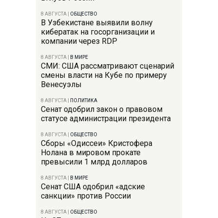
8 АВГУСТА
|
ОБЩЕСТВО
В Узбекистане выявили волну
кибератак на госорганизации и
компании через RDP
8 АВГУСТА
|
В МИРЕ
СМИ: США рассматривают сценарий
смены власти на Кубе по примеру
Венесуэлы
8 АВГУСТА
|
ПОЛИТИКА
Сенат одобрил закон о правовом
статусе администрации президента
8 АВГУСТА
|
ОБЩЕСТВО
Сборы «Одиссеи» Кристофера
Нолана в мировом прокате
превысили 1 млрд долларов
8 АВГУСТА
|
В МИРЕ
Сенат США одобрил «адские
санкции» против России
8 АВГУСТА
|
ОБЩЕСТВО