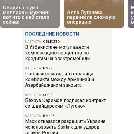
ПОСЛЕДНИЕ НОВОСТИ
8 АВГУСТА
|
ОБЩЕСТВО
В Узбекистане могут ввести
компенсацию процентов по
кредитам на электромобили
8 АВГУСТА
|
В МИРЕ
Пашинян заявил, что страница
конфликта между Арменией и
Азербайджаном закрыта
8 АВГУСТА
|
СПОРТ
Бехруз Каримов подписал контракт
со швейцарским «Лугано»
8 АВГУСТА
|
В МИРЕ
Маск отказался разрешить Украине
использовать Starlink для ударов
вглубь России