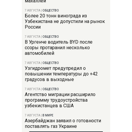
махаллей
7 АВГУСТА
|
ОБЩЕСТВО
Более 20 тонн винограда из
Узбекистана не допустили на рынок
России
7 АВГУСТА
|
ОБЩЕСТВО
В Ургенче водитель BYD после
ссоры протаранил несколько
автомобилей
7 АВГУСТА
|
ОБЩЕСТВО
Узгидромет предупредил о
повышении температуры до +42
градусов в выходные
7 АВГУСТА
|
ОБЩЕСТВО
Агентство миграции расширило
программу трудоустройства
узбекистанцев в США
7 АВГУСТА
|
В МИРЕ
Азербайджан заявил о готовности
поставлять газ Украине