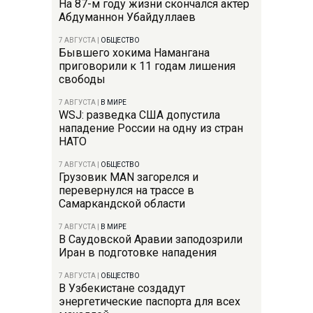
На 87-м году жизни скончался актер
Абдуманнон Убайдуллаев
7 АВГУСТА
|
ОБЩЕСТВО
Бывшего хокима Намангана
приговорили к 11 годам лишения
свободы
7 АВГУСТА
|
В МИРЕ
WSJ: разведка США допустила
нападение России на одну из стран
НАТО
7 АВГУСТА
|
ОБЩЕСТВО
Грузовик MAN загорелся и
перевернулся на трассе в
Самаркандской области
7 АВГУСТА
|
В МИРЕ
В Саудовской Аравии заподозрили
Иран в подготовке нападения
7 АВГУСТА
|
ОБЩЕСТВО
В Узбекистане создадут
энергетические паспорта для всех