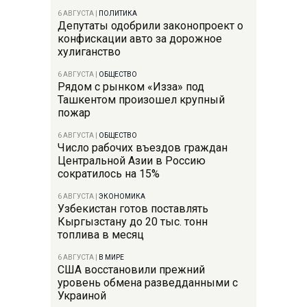
6 АВГУСТА
|
ПОЛИТИКА
Депутаты одобрили законопроект о
конфискации авто за дорожное
хулиганство
6 АВГУСТА
|
ОБЩЕСТВО
Рядом с рынком «Изза» под
Ташкентом произошел крупный
пожар
6 АВГУСТА
|
ОБЩЕСТВО
Число рабочих въездов граждан
Центральной Азии в Россию
сократилось на 15%
6 АВГУСТА
|
ЭКОНОМИКА
Узбекистан готов поставлять
Кыргызстану до 20 тыс. тонн
топлива в месяц
6 АВГУСТА
|
В МИРЕ
США восстановили прежний
уровень обмена разведданными с
Украиной