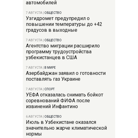
автомобилей
7 АВГУСТА
|
ОБЩЕСТВО
Узгидромет предупредил о
повышении температуры до +42
градусов в выходные
7 АВГУСТА
|
ОБЩЕСТВО
Агентство миграции расширило
программу трудоустройства
узбекистанцев в США
7 АВГУСТА
|
В МИРЕ
Азербайджан заявил о готовности
поставлять газ Украине
7 АВГУСТА
|
СПОРТ
УЕФА отказалась снимать бойкот
соревнований ФИФА после
извинений Инфантино
6 АВГУСТА
|
ОБЩЕСТВО
Июль в Узбекистане оказался
значительно жарче климатической
нормы