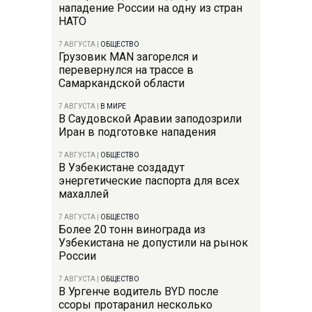
нападение России на одну из стран
НАТО
7 АВГУСТА
|
ОБЩЕСТВО
Грузовик MAN загорелся и
перевернулся на трассе в
Самаркандской области
7 АВГУСТА
|
В МИРЕ
В Саудовской Аравии заподозрили
Иран в подготовке нападения
7 АВГУСТА
|
ОБЩЕСТВО
В Узбекистане создадут
энергетические паспорта для всех
махаллей
7 АВГУСТА
|
ОБЩЕСТВО
Более 20 тонн винограда из
Узбекистана не допустили на рынок
России
7 АВГУСТА
|
ОБЩЕСТВО
В Ургенче водитель BYD после
ссоры протаранил несколько