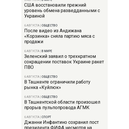
США восстановили прежний
уровень обмена разведданными с
Украиной
6 АВГУСТА
|
ОБЩЕСТВО
После видео из Андижана
«Корзинка» сняла партию мяса с
продажи
6 АВГУСТА
|
В МИРЕ
Зеленский заявил о трехкратном
сокращении поставок Украине ракет
ПВО
6 АВГУСТА
|
ОБЩЕСТВО
В Ташкенте ограничили работу
рынка «Куйлюк»
6 АВГУСТА
|
ОБЩЕСТВО
В Ташкентской области произошел
прорыв пульпопровода АГМК
6 АВГУСТА
|
СПОРТ
Джанни Инфантино сохранил пост
президента ФИФА несмотря на