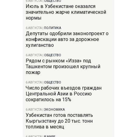
6 АВГУСТА
|
ОБЩЕСТВО
Июль в Узбекистане оказался
значительно жарче климатической
нормы
6 АВГУСТА
|
ПОЛИТИКА
Депутаты одобрили законопроект о
конфискации авто за дорожное
хулиганство
6 АВГУСТА
|
ОБЩЕСТВО
Рядом с рынком «Изза» под
Ташкентом произошел крупный
пожар
6 АВГУСТА
|
ОБЩЕСТВО
Число рабочих въездов граждан
Центральной Азии в Россию
сократилось на 15%
6 АВГУСТА
|
ЭКОНОМИКА
Узбекистан готов поставлять
Кыргызстану до 20 тыс. тонн
топлива в месяц
6 АВГУСТА
|
В МИРЕ