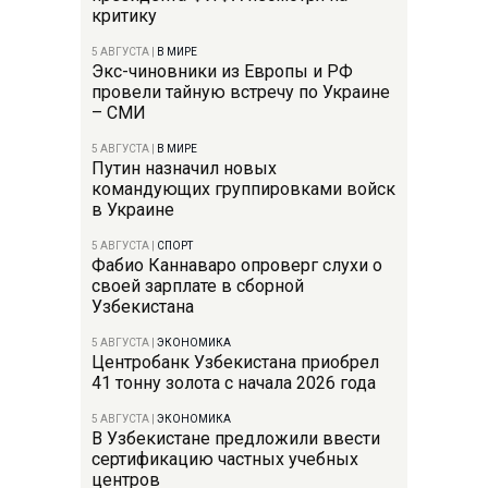
критику
5 АВГУСТА
|
В МИРЕ
Экс-чиновники из Европы и РФ
провели тайную встречу по Украине
– СМИ
5 АВГУСТА
|
В МИРЕ
Путин назначил новых
командующих группировками войск
в Украине
5 АВГУСТА
|
СПОРТ
Фабио Каннаваро опроверг слухи о
своей зарплате в сборной
Узбекистана
5 АВГУСТА
|
ЭКОНОМИКА
Центробанк Узбекистана приобрел
41 тонну золота с начала 2026 года
5 АВГУСТА
|
ЭКОНОМИКА
В Узбекистане предложили ввести
сертификацию частных учебных
центров