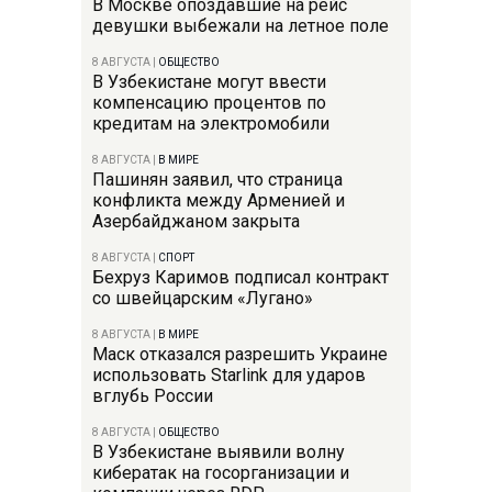
В Москве опоздавшие на рейс
девушки выбежали на летное поле
8 АВГУСТА
|
ОБЩЕСТВО
В Узбекистане могут ввести
компенсацию процентов по
кредитам на электромобили
8 АВГУСТА
|
В МИРЕ
Пашинян заявил, что страница
конфликта между Арменией и
Азербайджаном закрыта
8 АВГУСТА
|
СПОРТ
Бехруз Каримов подписал контракт
со швейцарским «Лугано»
8 АВГУСТА
|
В МИРЕ
Маск отказался разрешить Украине
использовать Starlink для ударов
вглубь России
8 АВГУСТА
|
ОБЩЕСТВО
В Узбекистане выявили волну
кибератак на госорганизации и