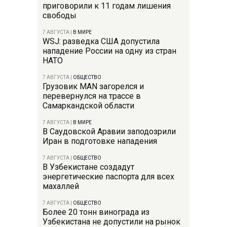
приговорили к 11 годам лишения
свободы
7 АВГУСТА
|
В МИРЕ
WSJ: разведка США допустила
нападение России на одну из стран
НАТО
7 АВГУСТА
|
ОБЩЕСТВО
Грузовик MAN загорелся и
перевернулся на трассе в
Самаркандской области
7 АВГУСТА
|
В МИРЕ
В Саудовской Аравии заподозрили
Иран в подготовке нападения
7 АВГУСТА
|
ОБЩЕСТВО
В Узбекистане создадут
энергетические паспорта для всех
махаллей
7 АВГУСТА
|
ОБЩЕСТВО
Более 20 тонн винограда из
Узбекистана не допустили на рынок