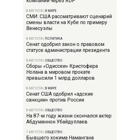
компании через RDP
8 АВГУСТА
|
В МИРЕ
СМИ: США рассматривают сценарий
смены власти на Кубе по примеру
Венесуэлы
8 АВГУСТА
|
ПОЛИТИКА
Сенат одобрил закон о правовом
статусе администрации президента
8 АВГУСТА
|
ОБЩЕСТВО
Сборы «Одиссеи» Кристофера
Нолана в мировом прокате
превысили 1 млрд долларов
8 АВГУСТА
|
В МИРЕ
Сенат США одобрил «адские
санкции» против России
8 АВГУСТА
|
ОБЩЕСТВО
На 87-м году жизни скончался актер
Абдуманнон Убайдуллаев
7 АВГУСТА
|
ОБЩЕСТВО
Бывшего хокима Намангана