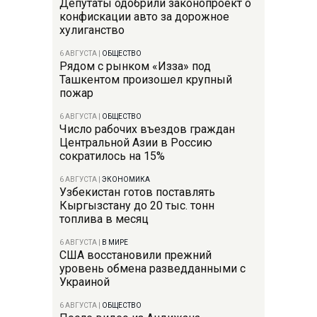
Депутаты одобрили законопроект о
конфискации авто за дорожное
хулиганство
6 АВГУСТА
|
ОБЩЕСТВО
Рядом с рынком «Изза» под
Ташкентом произошел крупный
пожар
6 АВГУСТА
|
ОБЩЕСТВО
Число рабочих въездов граждан
Центральной Азии в Россию
сократилось на 15%
6 АВГУСТА
|
ЭКОНОМИКА
Узбекистан готов поставлять
Кыргызстану до 20 тыс. тонн
топлива в месяц
6 АВГУСТА
|
В МИРЕ
США восстановили прежний
уровень обмена разведданными с
Украиной
6 АВГУСТА
|
ОБЩЕСТВО