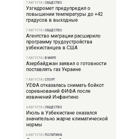
7 АВГУСТА
|
ОБЩЕСТВО
Узгидромет предупредил о
повышении температуры до +42
градусов в выходные
7 АВГУСТА
|
ОБЩЕСТВО
Агентство миграции расширило
программу трудоустройства
узбекистанцев в США
7 АВГУСТА
|
В МИРЕ
Азербайджан заявил о готовности
поставлять газ Украине
7 АВГУСТА
|
СПОРТ
УЕФА отказалась снимать бойкот
соревнований ФИФА после
извинений Инфантино
6 АВГУСТА
|
ОБЩЕСТВО
Июль в Узбекистане оказался
значительно жарче климатической
нормы
6 АВГУСТА
|
ПОЛИТИКА