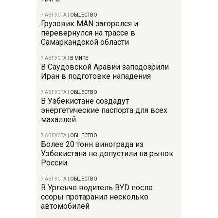
7 АВГУСТА
|
ОБЩЕСТВО
Грузовик MAN загорелся и
перевернулся на трассе в
Самаркандской области
7 АВГУСТА
|
В МИРЕ
В Саудовской Аравии заподозрили
Иран в подготовке нападения
7 АВГУСТА
|
ОБЩЕСТВО
В Узбекистане создадут
энергетические паспорта для всех
махаллей
7 АВГУСТА
|
ОБЩЕСТВО
Более 20 тонн винограда из
Узбекистана не допустили на рынок
России
7 АВГУСТА
|
ОБЩЕСТВО
В Ургенче водитель BYD после
ссоры протаранил несколько
автомобилей