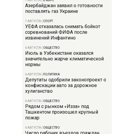
7 АВГУСТА
|
В МИРЕ
Азербайджан заявил о готовности
поставлять газ Украине
7 АВГУСТА
|
СПОРТ
УЕФА отказалась снимать бойкот
соревнований ФИФА после
извинений Инфантино
6 АВГУСТА
|
ОБЩЕСТВО
Июль в Узбекистане оказался
значительно жарче климатической
нормы
6 АВГУСТА
|
ПОЛИТИКА
Депутаты одобрили законопроект о
конфискации авто за дорожное
хулиганство
6 АВГУСТА
|
ОБЩЕСТВО
Рядом с рынком «Изза» под
Ташкентом произошел крупный
пожар
6 АВГУСТА
|
ОБЩЕСТВО
Число рабочих въездов граждан