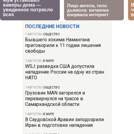
ПОСЛЕДНИЕ НОВОСТИ
7 АВГУСТА
|
ОБЩЕСТВО
Бывшего хокима Намангана
приговорили к 11 годам лишения
свободы
7 АВГУСТА
|
В МИРЕ
WSJ: разведка США допустила
нападение России на одну из стран
НАТО
7 АВГУСТА
|
ОБЩЕСТВО
Грузовик MAN загорелся и
перевернулся на трассе в
Самаркандской области
7 АВГУСТА
|
В МИРЕ
В Саудовской Аравии заподозрили
Иран в подготовке нападения