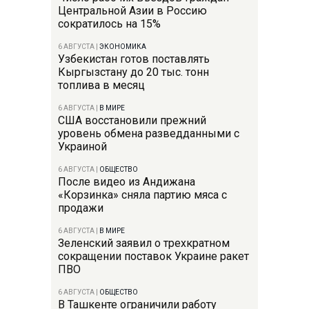
Центральной Азии в Россию
сократилось на 15%
6 АВГУСТА
|
ЭКОНОМИКА
Узбекистан готов поставлять
Кыргызстану до 20 тыс. тонн
топлива в месяц
6 АВГУСТА
|
В МИРЕ
США восстановили прежний
уровень обмена разведданными с
Украиной
6 АВГУСТА
|
ОБЩЕСТВО
После видео из Андижана
«Корзинка» сняла партию мяса с
продажи
6 АВГУСТА
|
В МИРЕ
Зеленский заявил о трехкратном
сокращении поставок Украине ракет
ПВО
6 АВГУСТА
|
ОБЩЕСТВО
В Ташкенте ограничили работу