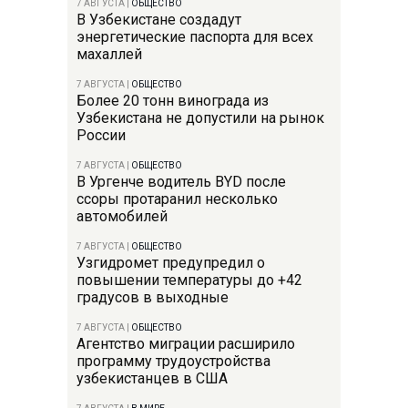
7 АВГУСТА
|
ОБЩЕСТВО
В Узбекистане создадут
энергетические паспорта для всех
махаллей
7 АВГУСТА
|
ОБЩЕСТВО
Более 20 тонн винограда из
Узбекистана не допустили на рынок
России
7 АВГУСТА
|
ОБЩЕСТВО
В Ургенче водитель BYD после
ссоры протаранил несколько
автомобилей
7 АВГУСТА
|
ОБЩЕСТВО
Узгидромет предупредил о
повышении температуры до +42
градусов в выходные
7 АВГУСТА
|
ОБЩЕСТВО
Агентство миграции расширило
программу трудоустройства
узбекистанцев в США